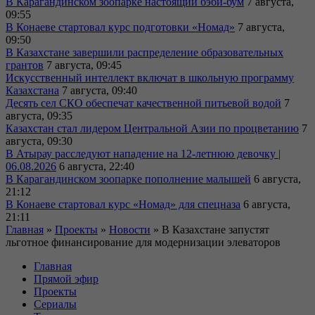
В Карагандинском зоопарке настоящий бэби-бум
7 августа,
09:55
В Конаеве стартовал курс подготовки «Номад»
7 августа,
09:50
В Казахстане завершили распределение образовательных
грантов
7 августа, 09:45
Искусственный интеллект включат в школьную программу
Казахстана
7 августа, 09:40
Десять сел СКО обеспечат качественной питьевой водой
7
августа, 09:35
Казахстан стал лидером Центральной Азии по процветанию
7
августа, 09:30
В Атырау расследуют нападение на 12-летнюю девочку |
06.08.2026
6 августа, 22:40
В Карагандинском зоопарке пополнение малышей
6 августа,
21:12
В Конаеве стартовал курс «Номад» для спецназа
6 августа,
21:11
Главная
»
Проекты
»
Новости
»
В Казахстане запустят
льготное финансирование для модернизации элеваторов
Главная
Прямой эфир
Проекты
Сериалы