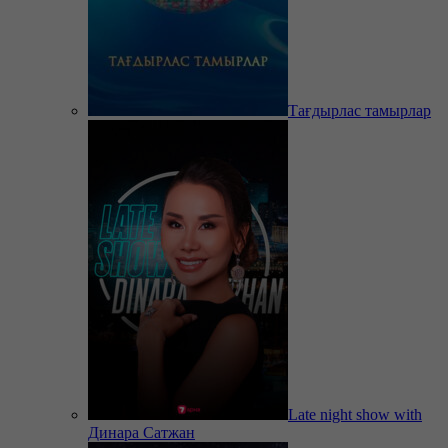
Тағдырлас тамырлар
Late night show with
Динара Сатжан