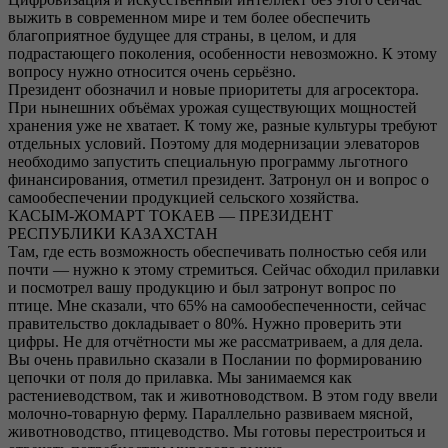
выжить в современном мире и тем более обеспечить
благоприятное будущее для страны, в целом, и для
подрастающего поколения, особенности невозможно. К этому
вопросу нужно относится очень серьёзно.
Президент обозначил и новые приоритеты для агросектора.
При нынешних объёмах урожая существующих мощностей
хранения уже не хватает. К тому же, разные культуры требуют
отдельных условий. Поэтому для модернизации элеваторов
необходимо запустить специальную программу льготного
финансирования, отметил президент. Затронул он и вопрос о
самообеспечении продукцией сельского хозяйства.
КАСЫМ-ЖОМАРТ ТОКАЕВ — ПРЕЗИДЕНТ
РЕСПУБЛИКИ КАЗАХСТАН
Там, где есть возможность обеспечивать полностью себя или
почти — нужно к этому стремиться. Сейчас обходил прилавки
и посмотрел вашу продукцию и был затронут вопрос по
птице. Мне сказали, что 65% на самообеспеченности, сейчас
правительство докладывает о 80%. Нужно проверить эти
цифры. Не для отчётности мы же рассматриваем, а для дела.
Вы очень правильно сказали в Послании по формированию
цепочки от поля до прилавка. Мы занимаемся как
растениеводством, так и животноводством. В этом году ввели
молочно-товарную ферму. Параллельно развиваем мясной,
животноводство, птицеводство. Мы готовы перестроиться и