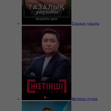
Тазалық уақыты
Жетінші студия