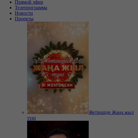
Прямой эфир
Телепрограмма
Новости
Проекты
Жетіншіде Жаңа жыл
түні