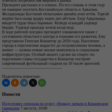
отвечать потребностям мирового рынка.
Президент рассказал и о планах. По его словам, в этом году
он намерен посетить Костанайскую область и Аркалык.
Жолдауымды Қостанай облысымен арнайы атап өттім. Торғай
жеріне баса назар аудару керек деп айттым. Енді Арқалыққа
міндетті түрде биыл барамын. Кезінде осындай уәдемді
бердім. Уәдемді орындау кезеңі келді енді.
В ходе рабочей поездки президент ознакомился также с
состоянием областного центра и планами его развития. Ему
представили Генплан Кокшетау до 2050 года. Население
города в перспективе вырастет до полумиллиона человек, а
значит — нужны новые жилые комплексы и социальная
инфраструктура. Особый акцент сделан на спорте: по
поручению главы государства в Кокшетау построят
современный футбольный стадион на 10 тысяч зрителей.
———————————————
Поделитесь новостью:
Новости
Подготовку спецназа по курсу «Номад» начали в Конаевском
гарнизоне
7 августа, 10:00