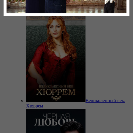
Бауырлар
Великолепный век.
Хюррем