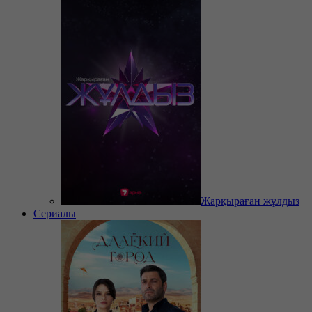
Жарқыраған жұлдыз
Сериалы