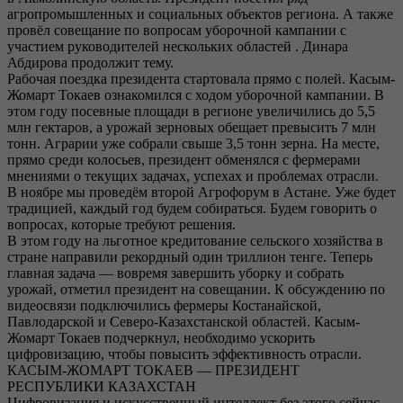
агропромышленных и социальных объектов региона. А также
провёл совещание по вопросам уборочной кампании с
участием руководителей нескольких областей . Динара
Абдирова продолжит тему.
Рабочая поездка президента стартовала прямо с полей. Касым-
Жомарт Токаев ознакомился с ходом уборочной кампании. В
этом году посевные площади в регионе увеличились до 5,5
млн гектаров, а урожай зерновых обещает превысить 7 млн
тонн. Аграрии уже собрали свыше 3,5 тонн зерна. На месте,
прямо среди колосьев, президент обменялся с фермерами
мнениями о текущих задачах, успехах и проблемах отрасли.
В ноябре мы проведём второй Агрофорум в Астане. Уже будет
традицией, каждый год будем собираться. Будем говорить о
вопросах, которые требуют решения.
В этом году на льготное кредитование сельского хозяйства в
стране направили рекордный один триллион тенге. Теперь
главная задача — вовремя завершить уборку и собрать
урожай, отметил президент на совещании. К обсуждению по
видеосвязи подключились фермеры Костанайской,
Павлодарской и Северо-Казахстанской областей. Касым-
Жомарт Токаев подчеркнул, необходимо ускорить
цифровизацию, чтобы повысить эффективность отрасли.
КАСЫМ-ЖОМАРТ ТОКАЕВ — ПРЕЗИДЕНТ
РЕСПУБЛИКИ КАЗАХСТАН
Цифровизация и искусственный интеллект без этого сейчас