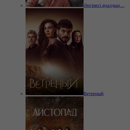
Әңгімесі ауылдың…
Ветреный