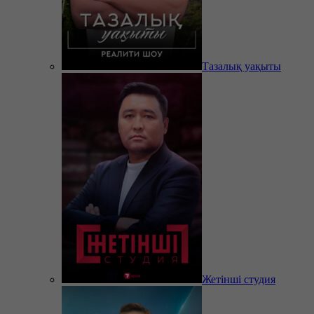
Тазалық уақыты
Жетінші студия