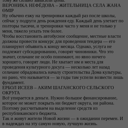
тому же сильно завысили цены.
ВЕРОНИКА НЕФЁДОВА – ЖИТЕЛЬНИЦА СЕЛА ЖАНА
ӨМІР
Ну обычно езжу на тренировки каждый раз после школы,
сейчас у подруги день рождения еду. Каждый день улетает по
полторы тысячи, и тренировки часто у меня и не только у
меня, тяжело уехать тем более.
Чтобы восстановить автобусное сообщение, местные власти
должны провести конкурс для проведения тендера — его
планируют объявить к концу месяца. Однако, услуга не
подлежит субсидированию, говорят чиновники. Что это
значит, сельчане не особо понимают, но явно ничего
хорошего, говорят люди. Не хватает им и места для
проведения культурного досуга — несколько лет назад
сельчане обрадовались началу строительства Дома культуры,
но рано, что называется — за годы там успели возвести лишь
фундамент.
ЕРБОЛ ИСЕЕВ – АКИМ ШАГАНСКОГО СЕЛЬСКОГО
ОКРУГА
Всё упирается в деньги. Нужно большое финансирование,
которое не может покрыть ни бюджет округа, ни района.
Поэтому рассчитываем на выделение средств из
республиканского бюджета.
Так и живут жители Новой жизни — в ожидании перемен. И
в надеждах на эту самую новую, лучшую жизнь.