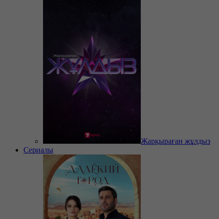
Жарқыраған жұлдыз
Сериалы