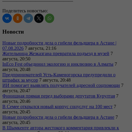
———————————————
Поделитесь новостью:
Новости
Новые подробности дела о гибели фельдшера в Астане |
07.08.2026
7 августа, 21:16
Жительница Жезказгана превратила подъезд в музей
7
августа, 20:50
InEco Fest объединил экологию и инклюзию в Алматы
7
августа, 20:48
Предпринимателей Усть-Каменогорска предупредили о
штрафах за мусор
7 августа, 20:48
ИИ помогает выявлять получателей адресной соцпомощи
7
августа, 20:47
Финишная прямая перед выборами депутатов Курултая
7
августа, 20:46
В Семее открылся новый корпус соцуслуг на 100 мест
7
августа, 20:45
Новые подробности дела о гибели фельдшера в Астане
7
августа, 20:45
В Шымкенте автора жестокого комментария привлекли к