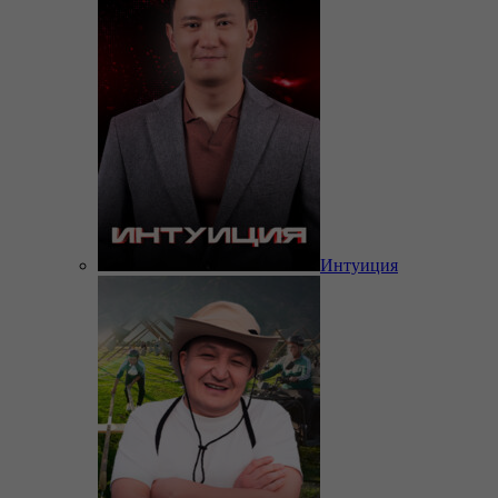
Интуиция