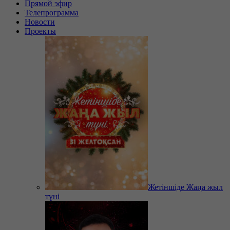
Прямой эфир
Телепрограмма
Новости
Проекты
Жетіншіде Жаңа жыл
түні