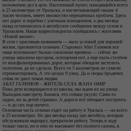
положению дел в ауле. Населенный пункт, находящийся всего
в 25 километрах от Уральска, и насчитывающий свыше 4
тысяч человек, имеет множество нерешённых проблем. Здесь
нет дорог и перебои с уличным освещением, а два месяца
назад остановилось и автобусное сообщение между селом и
Уральском. Наши корреспонденты пообщались с жителями
«Новой жизни».
В селе с красивым названием — мало условий для хорошей
жизни, признаются сельчане. Старожил Абат Галимов все
чаще вспоминает былые совхозные времена — сейчас же
улицы завалены мусором, освещения нет, а еще пыль столбом
от неасфальтированных дорог, которые обещали застелить
полотном, да не сделали. Всего то 5 километров не сумели
отремонтировать. А это целых 9 улиц. Да и своры бродячих
собак не дают покоя людям.
АБАТ ГАЛИМОВ – ЖИТЕЛЬ СЕЛА ЖАНА ӨМІР
Пока дети возвращаются из школы, мы ждем их на улице.
Выходим навстречу. Боимся, что собаки укусят. Сами-то
ладно, но за детей страшно. А дороги всё обещают построить
— и до сих пор ничего.
Основная часть сельчан ездит на работу в Уральск — он всего
в 25 километрах. Но два месяца назад три автобуса, которые
обслуживали маршрут, прекратили работу. Теперь в ходу
только такси, но и они не выезжают без полного салона, к