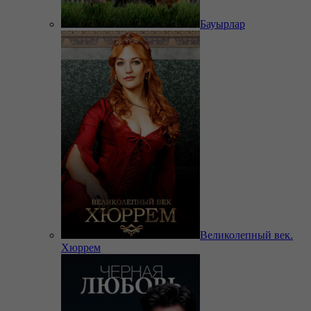
Бауырлар
Великолепный век.
Хюррем