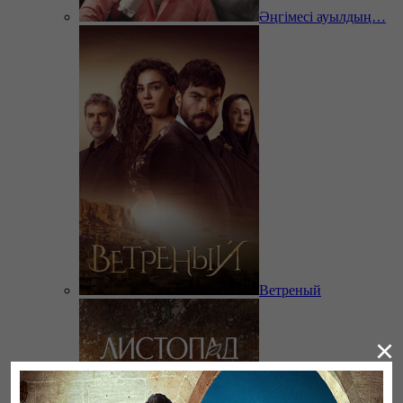
Әңгімесі ауылдың…
Ветреный
×