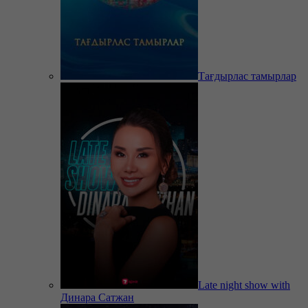
Тағдырлас тамырлар
Late night show with
Динара Сатжан