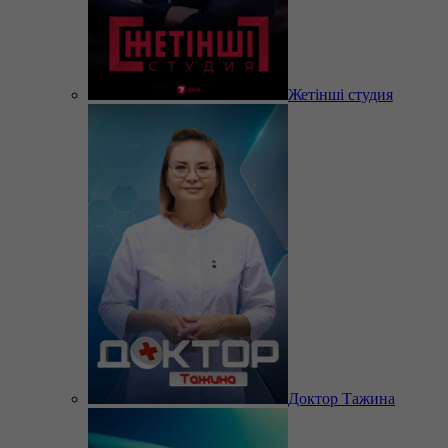
Жетінші студия
Доктор Тажина