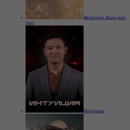
Жетіншіде Жаңа жыл
түні
Интуиция