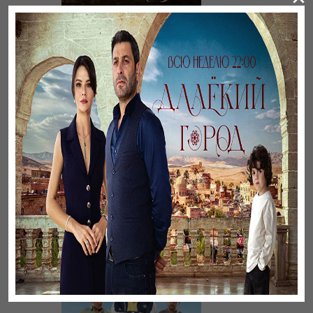
Ветреный
Листопад