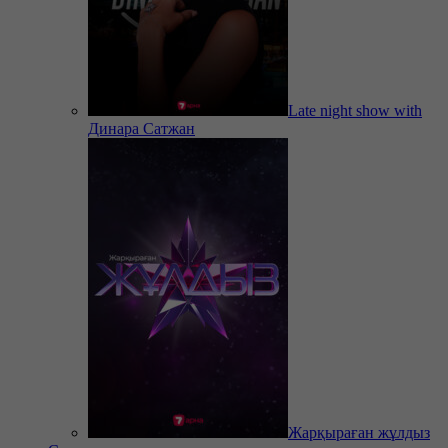
Late night show with
Динара Сатжан
Жарқыраған жұлдыз