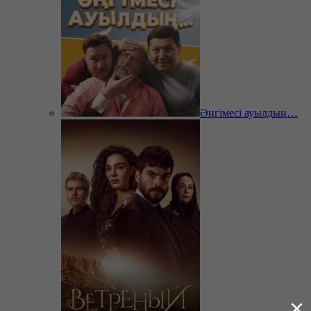
Әңгімесі ауылдың…
×