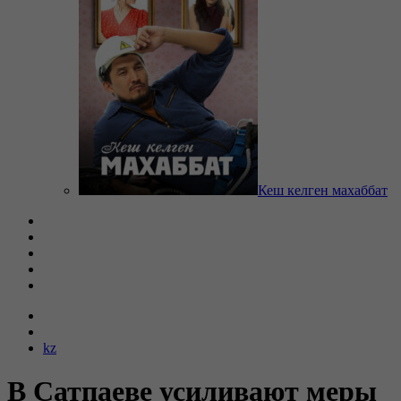
Кеш келген махаббат
kz
В Сатпаеве усиливают меры