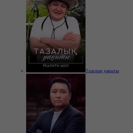
Тазалық уақыты