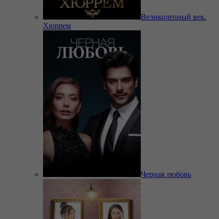
Великолепный век.
Хюррем
Черная любовь