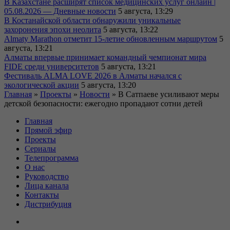
В Казахстане расширят список медицинских услуг онлайн |
05.08.2026 — Дневные новости
5 августа, 13:29
В Костанайской области обнаружили уникальные
захоронения эпохи неолита
5 августа, 13:22
Almaty Marathon отметит 15-летие обновленным маршрутом
5
августа, 13:21
Алматы впервые принимает командный чемпионат мира
FIDE среди университетов
5 августа, 13:21
Фестиваль ALMA LOVE 2026 в Алматы начался с
экологической акции
5 августа, 13:20
Главная
»
Проекты
»
Новости
»
В Сатпаеве усиливают меры
детской безопасности: ежегодно пропадают сотни детей
Главная
Прямой эфир
Проекты
Сериалы
Телепрограмма
О нас
Руководство
Лица канала
Контакты
Дистрибуция