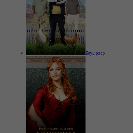
Бауырлар