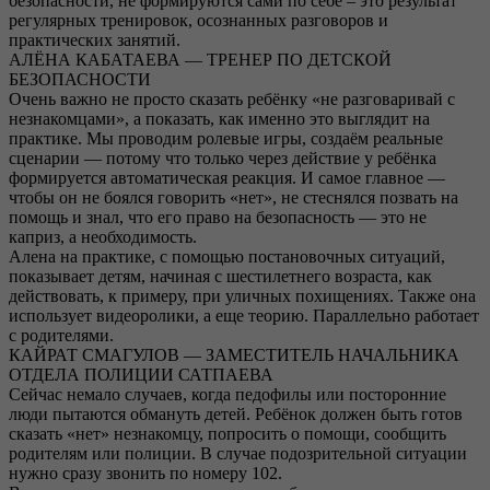
безопасности, не формируются сами по себе – это результат
регулярных тренировок, осознанных разговоров и
практических занятий.
АЛЁНА КАБАТАЕВА — ТРЕНЕР ПО ДЕТСКОЙ
БЕЗОПАСНОСТИ
Очень важно не просто сказать ребёнку «не разговаривай с
незнакомцами», а показать, как именно это выглядит на
практике. Мы проводим ролевые игры, создаём реальные
сценарии — потому что только через действие у ребёнка
формируется автоматическая реакция. И самое главное —
чтобы он не боялся говорить «нет», не стеснялся позвать на
помощь и знал, что его право на безопасность — это не
каприз, а необходимость.
Алена на практике, с помощью постановочных ситуаций,
показывает детям, начиная с шестилетнего возраста, как
действовать, к примеру, при уличных похищениях. Также она
использует видеоролики, а еще теорию. Параллельно работает
с родителями.
КАЙРАТ СМАГУЛОВ — ЗАМЕСТИТЕЛЬ НАЧАЛЬНИКА
ОТДЕЛА ПОЛИЦИИ САТПАЕВА
Сейчас немало случаев, когда педофилы или посторонние
люди пытаются обмануть детей. Ребёнок должен быть готов
сказать «нет» незнакомцу, попросить о помощи, сообщить
родителям или полиции. В случае подозрительной ситуации
нужно сразу звонить по номеру 102.