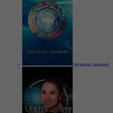
Тағдырлас тамырлар