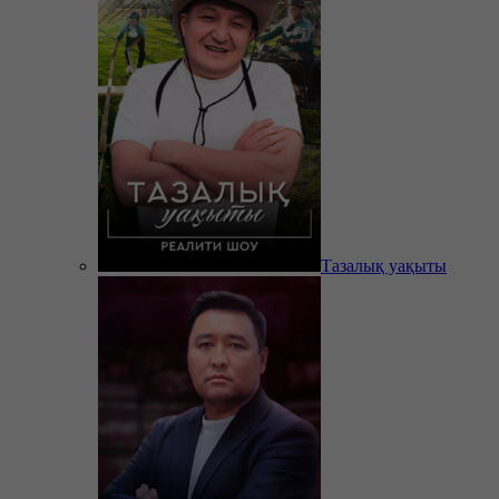
Тазалық уақыты