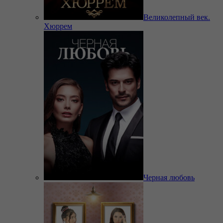
Великолепный век.
Хюррем
Черная любовь