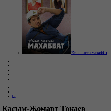
Кеш келген махаббат
kz
Касым-Жомарт Токаев