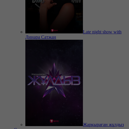
Late night show with
Динара Сатжан
Жарқыраған жұлдыз