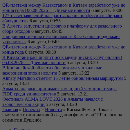
QR-платежи между Казахстаном и Китаем заработают уже до
конца года | 06.08.2026 — Дневные новости
6 августа, 10:00
127 тысяч заявлений на гранты: какие профессии выбирают
абитуриенты
6 августа, 09:55
В Алматы запустили цифровую платформу для раздельного
сбора отходов
6 августа, 09:45
Продовольственная независимость Казахстана продолжает
укрепляться
6 августа, 09:40
QR-платежи между Казахстаном и Китаем заработают уже до
конца года
6 августа, 09:30
В Казахстане расширят список медицинских услуг онлайн |
05.08.2026 — Дневные новости
5 августа, 13:29
В Костанайской области обнаружили уникальные
захоронения эпохи неолита
5 августа, 13:22
Almaty Marathon отметит 15-летие обновленным маршрутом
5
августа, 13:21
Алматы впервые принимает командный чемпионат мира
FIDE среди университетов
5 августа, 13:21
Фестиваль ALMA LOVE 2026 в Алматы начался с
экологической акции
5 августа, 13:20
Главная
»
Проекты
»
Новости
»
Касым-Жомарт Токаев
выступил с инициативой создания формата «СНГ плюс» на
саммите в Душанбе
Главная