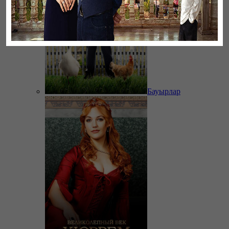
Бауырлар