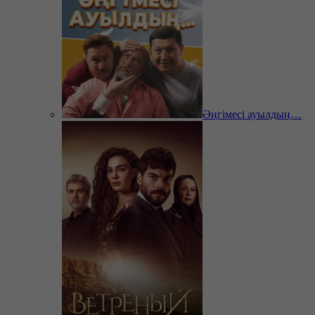
Әңгімесі ауылдың…