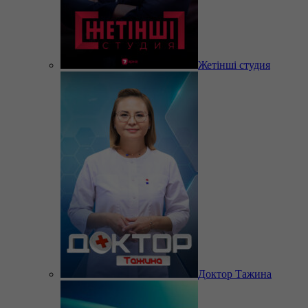
Жетінші студия
Доктор Тажина