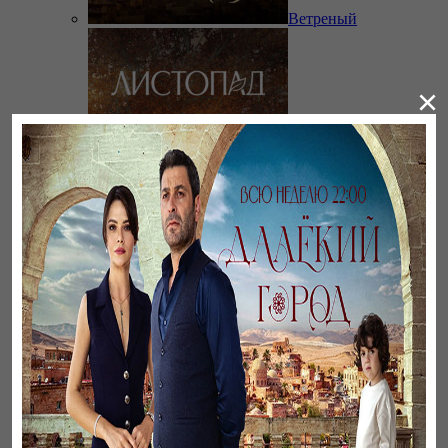
Ветреный
×
Листопад