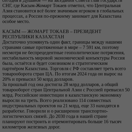
сегодня в Душанбе — на заседании Совета глав государств
СНГ, где Касым-Жомарт Токаев отметил, что Центральная
Азия становится всё более значимым игроком в глобальных
процессах, а Россия по-прежнему занимает для Казахстана
особое место.
КАСЫМ — ЖОМАРТ ТОКАЕВ – ПРЕЗИДЕНТ
РЕСПУБЛИКИ КАЗАХСТАН
Достаточно упомянуть один факт, границы между нашими
странами самые протяженные в мире – 7 591 км, поэтому
несмотря не беспрецедентные геополитические потрясения,
нестабильность мировой экономической конъектуры Россия
была, остаётся и будет союзником и стратегическим
партнёром Казахстана. Торговля с РФ составляет треть всего
товарооборота стран ЦА. По итогам 2024 года он вырос на
20% и превысил 50 млрд долларов.
За прошлый год она достигла 28 млрд долларов, а общий
товарооборот стран Центральной Азии с Россией превысил 50
млрд. Российские инвестиции в казахстанскую экономику
выросли на треть. Всего реализовано 114 совместных
индустриальных проектов на 21 млрд, еще 33 находятся в
разработке. Говорили и о расширении транспортно-
логистических связей. До 2030 года в нашей стране
планируют построить и отремонтировать больше 16 тысяч
километров железных дорог.