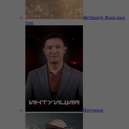
Жетіншіде Жаңа жыл
түні
Интуиция