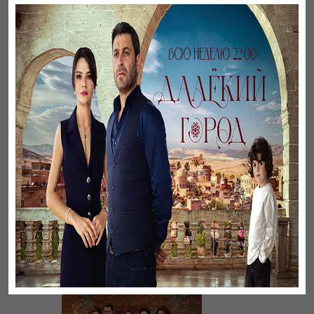
Әңгімесі ауылдың…
Ветреный