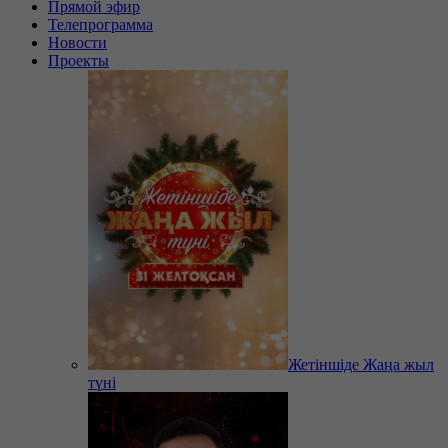
Прямой эфир
Телепрограмма
Новости
Проекты
Жетіншіде Жаңа жыл
түні