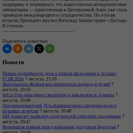
поддержку и подчеркнул, что казахстанская антидопинговая
лаборатория — единственная в Центральной Азии уже стала
примером международного сотрудничества. По итогам
встречи Президент вручил Витольду Баньке орден «Достық»
II степени.
———————————————
Поделитесь новостью:
Новости
Новые подробности дела о гибели фельдшера в Астане |
07.08.2026
7 августа, 21:16
Жительница Жезказгана превратила подъезд в музей
7
августа, 20:50
InEco Fest объединил экологию и инклюзию в Алматы
7
августа, 20:48
Предпринимателей Усть-Каменогорска предупредили о
штрафах за мусор
7 августа, 20:48
ИИ помогает выявлять получателей адресной соцпомощи
7
августа, 20:47
Финишная прямая перед выборами депутатов Курултая
7
августа, 20:46