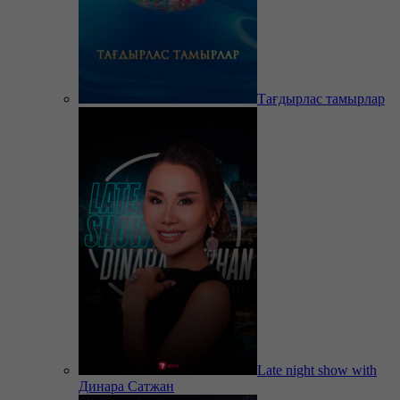
Тағдырлас тамырлар
Late night show with
Динара Сатжан