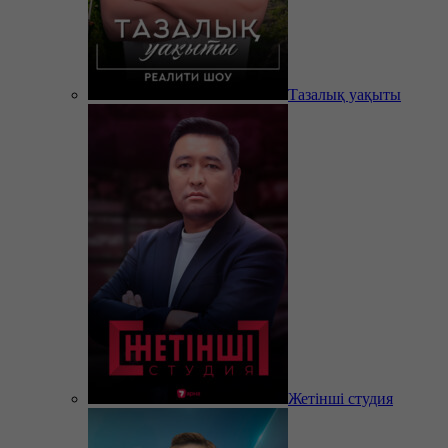
Тазалық уақыты
Жетінші студия