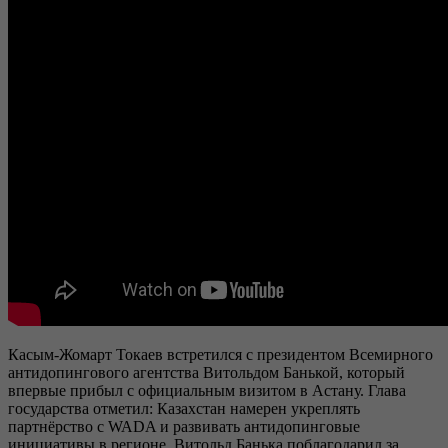
Касым-Жомарт Токаев встретился с президентом Всемирного
антидопингового агентства Витольдом Банькой, который
впервые прибыл с официальным визитом в Астану. Глава
государства отметил: Казахстан намерен укреплять
партнёрство с WADA и развивать антидопинговые
инициативы в регионе. Витольд Банька поблагодарил за