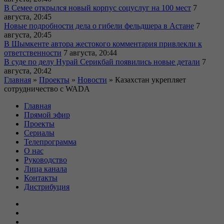
В Семее открылся новый корпус соцуслуг на 100 мест
7
августа, 20:45
Новые подробности дела о гибели фельдшера в Астане
7
августа, 20:45
В Шымкенте автора жестокого комментария привлекли к
ответственности
7 августа, 20:44
В суде по делу Нурай Серикбай появились новые детали
7
августа, 20:42
Главная
»
Проекты
»
Новости
»
Казахстан укрепляет
сотрудничество с WADA
Главная
Прямой эфир
Проекты
Сериалы
Телепрограмма
О нас
Руководство
Лица канала
Контакты
Дистрибуция