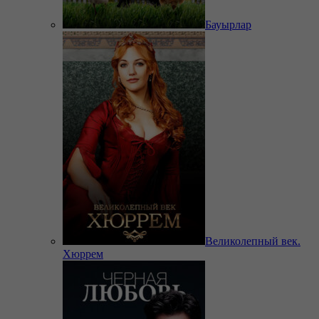
Бауырлар
Великолепный век.
Хюррем