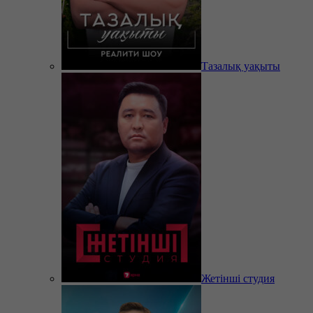
Тазалық уақыты
Жетінші студия