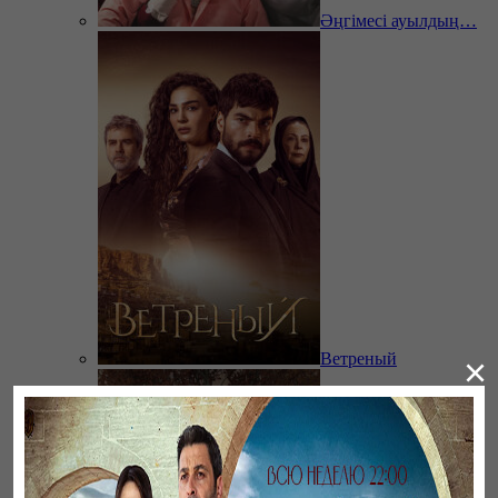
Әңгімесі ауылдың…
Ветреный
×