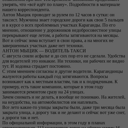
уверять, что «всё идёт по плану». Подробности в материале
нашего корреспондента.
Антон Мыцик проводит за рулем по 12 часов в сутки: он
таксист. Мужчина знает городские дороги как свои 5 пальцев
и в курсе о всех проблемных участках Караганды. По его
мнению, отношение у дорожников недобросовестное улицы
перекрывают еще летом, а работы затягиваются на месяцы.
Вот и сейчас зима вступает в свои права, а на многих не
завершенных участках даже нет техники.
АНТОН МЫЦИК — ВОДИТЕЛЬ ТАКСИ
С августа сняли асфальт и до сих пор его не сделали. Удобства
для водителей это никакие. Ни техники, ни рабочих не видно
тут. И ходовка страдает постоянно.
С этим мнением согласны и другие водители. Карагандинцы
жалуются работы каждый год затягиваются. Вопросы
возникают как к местным властям, так и к подрядчикам. К
примеру, есть такие компании, которые в этом году
занимаются ремонтом сразу на 24 улицах.
Зачем снимать и не делать, я вообще не понимаю. На жителей,
на неудобства, на автомобилистов им наплевать.
Все лето какие-то улицы закрыты были, даже три месяца была
закрыта улица, а дорогу так и не делают и сейчас вот уже снег,
а дороги так и нет.
По официальной информации, в этом году в планах
отремонтировать 113 километров дорог на общую сумму 16