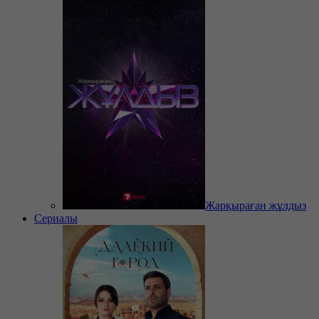
Жарқыраған жұлдыз
Сериалы