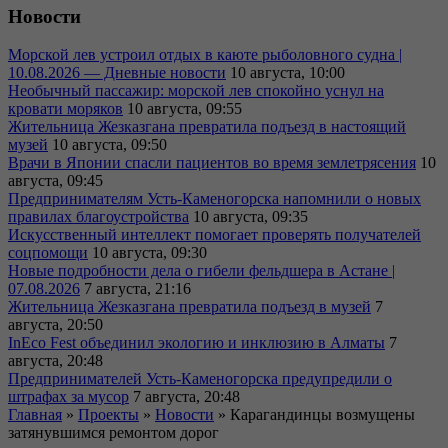
Новости
Морской лев устроил отдых в каюте рыболовного судна |
10.08.2026 — Дневные новости
10 августа, 10:00
Необычный пассажир: морской лев спокойно уснул на
кровати моряков
10 августа, 09:55
Жительница Жезказгана превратила подъезд в настоящий
музей
10 августа, 09:50
Врачи в Японии спасли пациентов во время землетрясения
10
августа, 09:45
Предпринимателям Усть-Каменогорска напомнили о новых
правилах благоустройства
10 августа, 09:35
Искусственный интеллект помогает проверять получателей
соцпомощи
10 августа, 09:30
Новые подробности дела о гибели фельдшера в Астане |
07.08.2026
7 августа, 21:16
Жительница Жезказгана превратила подъезд в музей
7
августа, 20:50
InEco Fest объединил экологию и инклюзию в Алматы
7
августа, 20:48
Предпринимателей Усть-Каменогорска предупредили о
штрафах за мусор
7 августа, 20:48
Главная
»
Проекты
»
Новости
»
Карагандинцы возмущены
затянувшимся ремонтом дорог