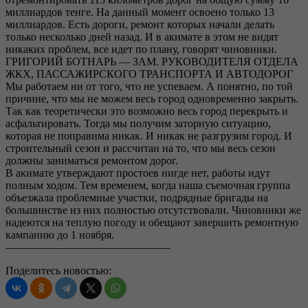
миллиардов тенге. На данный момент освоено только 13
миллиардов. Есть дороги, ремонт которых начали делать
только несколько дней назад. И в акимате в этом не видят
никаких проблем, все идет по плану, говорят чиновники.
ГРИГОРИЙ БОТНАРЬ — ЗАМ. РУКОВОДИТЕЛЯ ОТДЕЛА
ЖКХ, ПАССАЖИРСКОГО ТРАНСПОРТА И АВТОДОРОГ
Мы работаем ни от того, что не успеваем. А понятно, по той
причине, что мы не можем весь город одновременно закрыть.
Так как теоретически это возможно весь город перекрыть и
асфальтировать. Тогда мы получим заторную ситуацию,
которая не поправима никак. И никак не разгрузим город. И
строительный сезон и рассчитан на то, что мы весь сезон
должны заниматься ремонтом дорог.
В акимате утверждают простоев нигде нет, работы идут
полным ходом. Тем временем, когда наша съемочная группа
объезжала проблемные участки, подрядные бригады на
большинстве из них полностью отсутствовали. Чиновники же
надеются на теплую погоду и обещают завершить ремонтную
кампанию до 1 ноября.
———————————————
Поделитесь новостью: