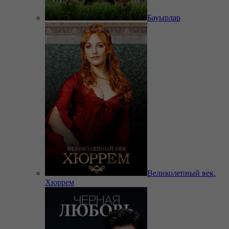
Бауырлар
Великолепный век.
Хюррем