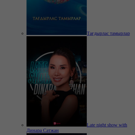
Тағдырлас тамырлар
Late night show with
Динара Сатжан