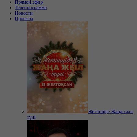
Прямой эфир
Телепрограмма
Новости
Проекты
Жетіншіде Жаңа жыл
түні