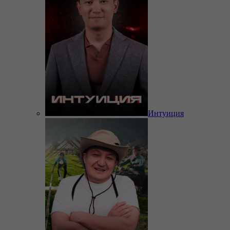
Интуиция