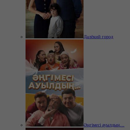
Далёкий город
Әңгімесі ауылдың…