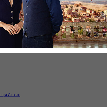
инара Сатжан