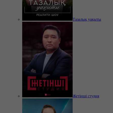
Тазалық уақыты
Жетінші студия