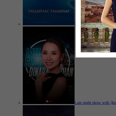
Тағдырлас тамырлар
Late night show with Д