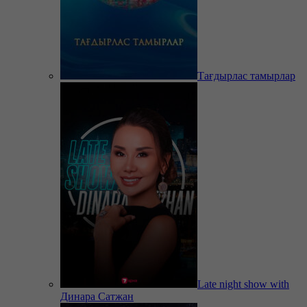
Тағдырлас тамырлар
Late night show with
Динара Сатжан