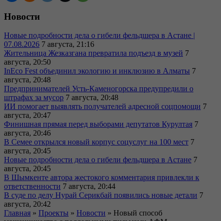
Новости
Новые подробности дела о гибели фельдшера в Астане |
07.08.2026
7 августа, 21:16
Жительница Жезказгана превратила подъезд в музей
7
августа, 20:50
InEco Fest объединил экологию и инклюзию в Алматы
7
августа, 20:48
Предпринимателей Усть-Каменогорска предупредили о
штрафах за мусор
7 августа, 20:48
ИИ помогает выявлять получателей адресной соцпомощи
7
августа, 20:47
Финишная прямая перед выборами депутатов Курултая
7
августа, 20:46
В Семее открылся новый корпус соцуслуг на 100 мест
7
августа, 20:45
Новые подробности дела о гибели фельдшера в Астане
7
августа, 20:45
В Шымкенте автора жестокого комментария привлекли к
ответственности
7 августа, 20:44
В суде по делу Нурай Серикбай появились новые детали
7
августа, 20:42
Главная
»
Проекты
»
Новости
»
Новый способ