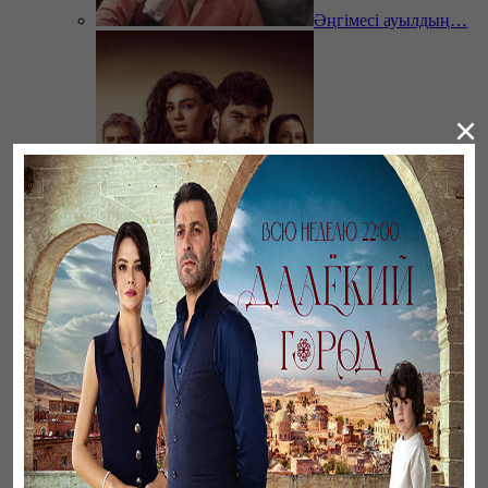
Әңгімесі ауылдың…
×
Ветреный