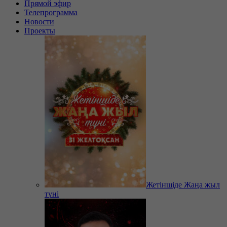
Прямой эфир
Телепрограмма
Новости
Проекты
Жетіншіде Жаңа жыл
түні