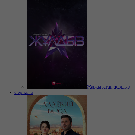
Жарқыраған жұлдыз
Сериалы