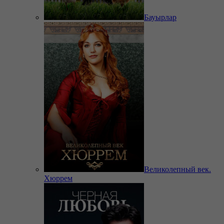
Бауырлар
Великолепный век.
Хюррем