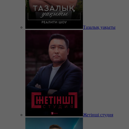
Тазалық уақыты
Жетінші студия