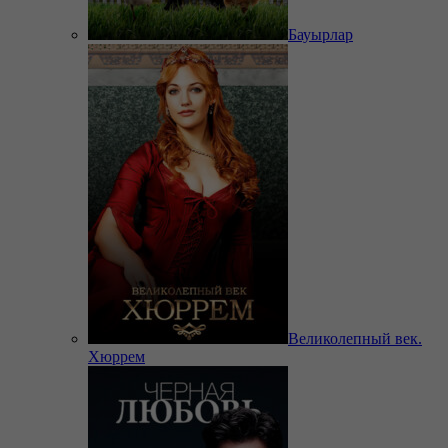
Бауырлар
Великолепный век.
Хюррем