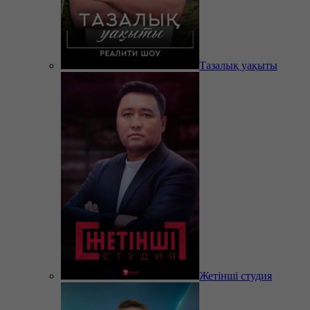
Тазалық уақыты
Жетінші студия