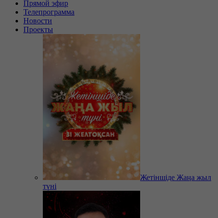
Прямой эфир
Телепрограмма
Новости
Проекты
Жетіншіде Жаңа жыл
түні