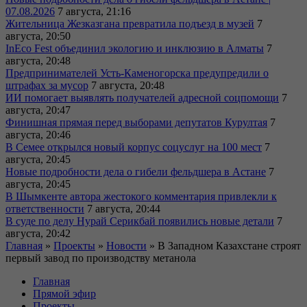
07.08.2026
7 августа, 21:16
Жительница Жезказгана превратила подъезд в музей
7
августа, 20:50
InEco Fest объединил экологию и инклюзию в Алматы
7
августа, 20:48
Предпринимателей Усть-Каменогорска предупредили о
штрафах за мусор
7 августа, 20:48
ИИ помогает выявлять получателей адресной соцпомощи
7
августа, 20:47
Финишная прямая перед выборами депутатов Курултая
7
августа, 20:46
В Семее открылся новый корпус соцуслуг на 100 мест
7
августа, 20:45
Новые подробности дела о гибели фельдшера в Астане
7
августа, 20:45
В Шымкенте автора жестокого комментария привлекли к
ответственности
7 августа, 20:44
В суде по делу Нурай Серикбай появились новые детали
7
августа, 20:42
Главная
»
Проекты
»
Новости
»
В Западном Казахстане строят
первый завод по производству метанола
Главная
Прямой эфир
Проекты