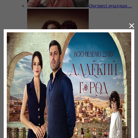
Әңгімесі ауылдың…
×
Ветреный