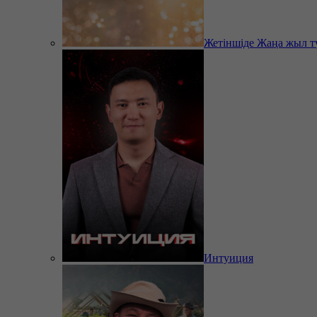
Жетіншіде Жаңа жыл т
Интуиция