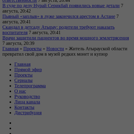
ответственности
7 августа, 20:44
В суде по делу Нурай Серикбай появились новые детали
7
августа, 20:42
Пьяный «заплыв» в луже закончился арестом в Астане
7
августа, 20:41
Скандал в детсаду Атырау: родители требуют наказать
воспитателя
7 августа, 20:41
Врачи защитили пациентов во время мощного землетрясения
7 августа, 20:39
Главная
»
Проекты
»
Новости
»
Житель Атырауской области
превратил свой дом в музей редких монет и купюр
Главная
Прямой эфир
Проекты
Сериалы
Телепрограмма
О нас
Руководство
Лица канала
Контакты
Дистрибуция