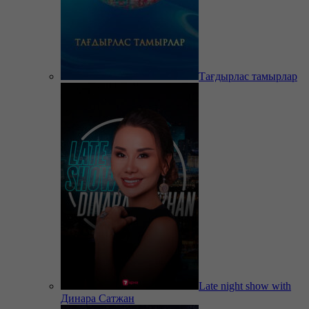
Тағдырлас тамырлар
Late night show with
Динара Сатжан