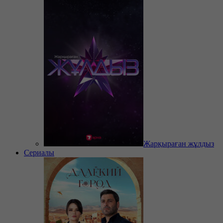
Жарқыраған жұлдыз
Сериалы