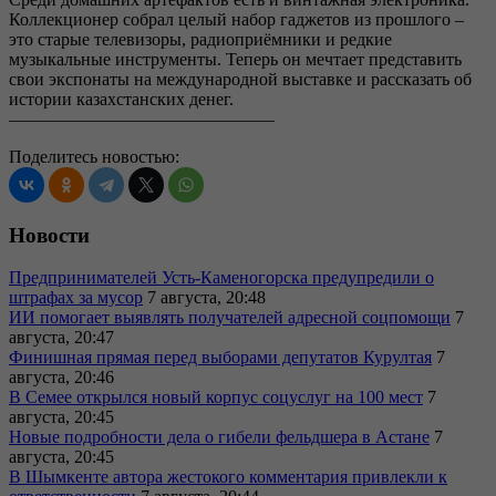
Коллекционер собрал целый набор гаджетов из прошлого –
это старые телевизоры, радиоприёмники и редкие
музыкальные инструменты. Теперь он мечтает представить
свои экспонаты на международной выставке и рассказать об
истории казахстанских денег.
———————————————
Поделитесь новостью:
Новости
Предпринимателей Усть-Каменогорска предупредили о
штрафах за мусор
7 августа, 20:48
ИИ помогает выявлять получателей адресной соцпомощи
7
августа, 20:47
Финишная прямая перед выборами депутатов Курултая
7
августа, 20:46
В Семее открылся новый корпус соцуслуг на 100 мест
7
августа, 20:45
Новые подробности дела о гибели фельдшера в Астане
7
августа, 20:45
В Шымкенте автора жестокого комментария привлекли к