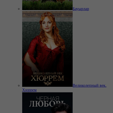
Бауырлар
Великолепный век.
Хюррем