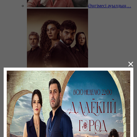
Әңгімесі ауылдың…
×
Ветреный