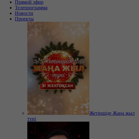
Прямой эфир
Телепрограмма
Новости
Проекты
Жетіншіде Жаңа жыл
түні