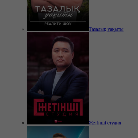
Тазалық уақыты
Жетінші студия