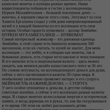
казахские монеты и купюры разных времен. Наши
корреспонденты побывали в гостях у коллекционера.
Нуркен Мухамбеталиев – большой поклонник денег —
конечно, в хорошем смысле этого слова. Энтузиаст из села
Хамита Ергалиева создал у себя дома импровизированный
музей и у каждой банкноты из его коллекции есть своя
история. Особая гордость нумизмата – доллар Зимбабве.
НУРКЕН МУХАМБЕТАЛИЕВ — НУМИЗМАТ
Самый интересный экземпляр – это денежная единица
Зимбабве, в этой стране есть банкнота номиналом 500
миллионов, если их считать, то нулей не хватит. Для меня
коллекция — это хобби, и я собираю как монеты, так и
бумажные деньги, есть старые югославские и чехословацкие.
В его копилке есть и национальная валюта – здесь можно
увидеть, как менялся дизайн казахстанского тенге за 30 лет.
По словам энтузиаста, он коллекционирует деньги для души,
сейчас у него насчитываются валюты 50 стран мира. К
необычному увлечению проявляет интерес и его супруга.
МЕЙРАМГУЛЬ НАЖИМЕДЕНОВА — СУПРУГА
У него особое отношение к деньгам, в детстве собирал
советские копейки, а сейчас в его коллекции разные валюты
мира. В старых монетах колоссальная энергия и историческая
память, и когда держишь их в руках, то, как бы погружаешься
в то время. Об этом он любит рассказывать детям.
Среди домашних артефактов есть и винтажная электроника.