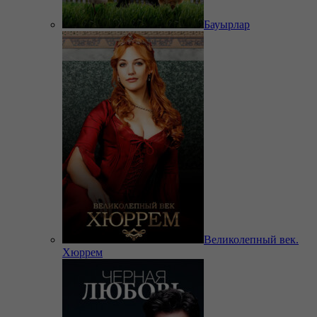
Бауырлар
Великолепный век.
Хюррем