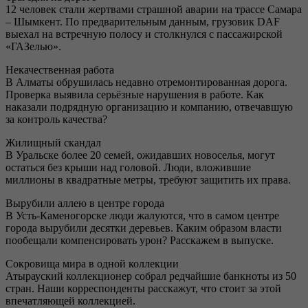
12 человек стали жертвами страшной аварии на трассе Самара
– Шымкент. По предварительным данным, грузовик DAF
выехал на встречную полосу и столкнулся с пассажирской
«ГАЗелью».
Некачественная работа
В Алматы обрушилась недавно отремонтированная дорога.
Проверка выявила серьёзные нарушения в работе. Как
наказали подрядную организацию и компанию, отвечавшую
за контроль качества?
Жилищный скандал
В Уральске более 20 семей, ожидавших новоселья, могут
остаться без крыши над головой. Люди, вложившие
миллионы в квадратные метры, требуют защитить их права.
Вырубили аллею в центре города
В Усть-Каменогорске люди жалуются, что в самом центре
города вырубили десятки деревьев. Каким образом власти
пообещали компенсировать урон? Расскажем в выпуске.
Сокровища мира в одной коллекции
Атырауский коллекционер собрал редчайшие банкноты из 50
стран. Наши корреспонденты расскажут, что стоит за этой
впечатляющей коллекцией.