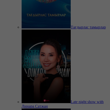
Тағдырлас тамырлар
Late night show with
Динара Сатжан