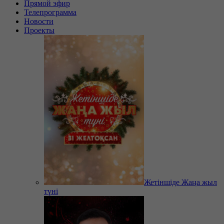
Прямой эфир
Телепрограмма
Новости
Проекты
Жетіншіде Жаңа жыл
түні