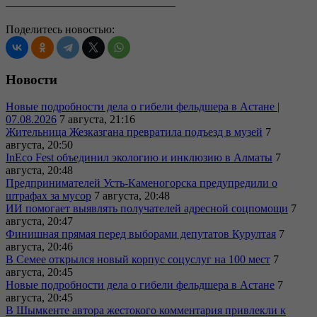
———————————————
Поделитесь новостью:
Новости
Новые подробности дела о гибели фельдшера в Астане |
07.08.2026
7 августа, 21:16
Жительница Жезказгана превратила подъезд в музей
7
августа, 20:50
InEco Fest объединил экологию и инклюзию в Алматы
7
августа, 20:48
Предпринимателей Усть-Каменогорска предупредили о
штрафах за мусор
7 августа, 20:48
ИИ помогает выявлять получателей адресной соцпомощи
7
августа, 20:47
Финишная прямая перед выборами депутатов Курултая
7
августа, 20:46
В Семее открылся новый корпус соцуслуг на 100 мест
7
августа, 20:45
Новые подробности дела о гибели фельдшера в Астане
7
августа, 20:45
В Шымкенте автора жестокого комментария привлекли к