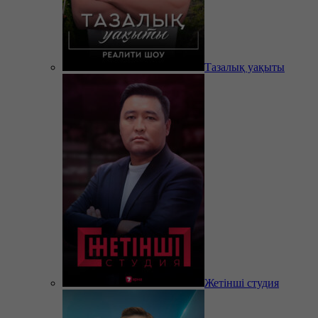
Тазалық уақыты
Жетінші студия