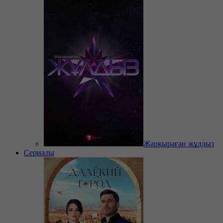
Жарқыраған жұлдыз
Сериалы