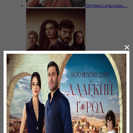
Әңгімесі ауылдың…
×
Ветреный