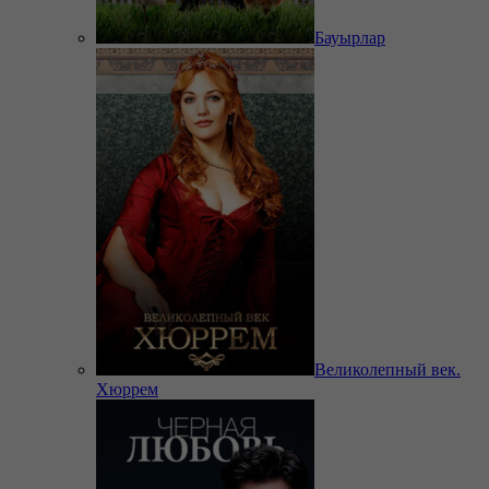
Бауырлар
Великолепный век.
Хюррем