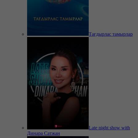
Тағдырлас тамырлар
Late night show with
Динара Сатжан