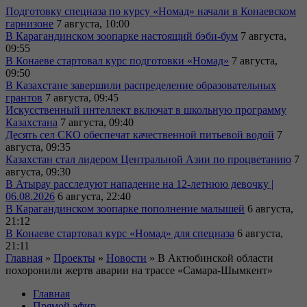
Подготовку спецназа по курсу «Номад» начали в Конаевском
гарнизоне
7 августа, 10:00
В Карагандинском зоопарке настоящий бэби-бум
7 августа,
09:55
В Конаеве стартовал курс подготовки «Номад»
7 августа,
09:50
В Казахстане завершили распределение образовательных
грантов
7 августа, 09:45
Искусственный интеллект включат в школьную программу
Казахстана
7 августа, 09:40
Десять сел СКО обеспечат качественной питьевой водой
7
августа, 09:35
Казахстан стал лидером Центральной Азии по процветанию
7
августа, 09:30
В Атырау расследуют нападение на 12-летнюю девочку |
06.08.2026
6 августа, 22:40
В Карагандинском зоопарке пополнение малышей
6 августа,
21:12
В Конаеве стартовал курс «Номад» для спецназа
6 августа,
21:11
Главная
»
Проекты
»
Новости
»
В Актюбинской области
похоронили жертв аварии на трассе «Самара-Шымкент»
Главная
Прямой эфир