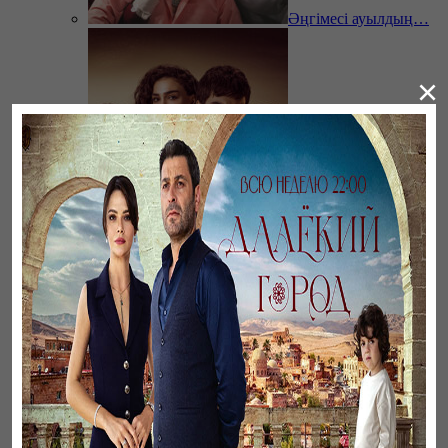
Әңгімесі ауылдың…
×
Ветреный