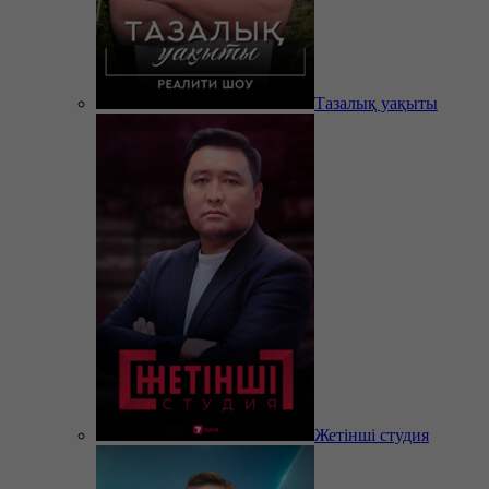
Тазалық уақыты
Жетінші студия