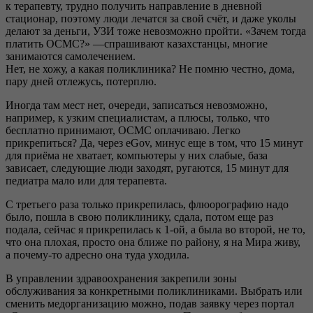
к терапевту, трудно получить направление в дневной
стационар, поэтому люди лечатся за свой счёт, и даже уколы
делают за деньги, УЗИ тоже невозможно пройти. «Зачем тогда
платить ОСМС?» —спрашивают казахстанцы, многие
занимаются самолечением.
Нет, не хожу, а какая поликлиника? Не помню честно, дома,
пару дней отлежусь, потерплю.
Иногда там мест нет, очереди, записаться невозможно,
например, к узким специалистам, а плюсы, только, что
бесплатно принимают, ОСМС оплачиваю. Легко
прикрепиться? Да, через eGov, минус еще в том, что 15 минут
для приёма не хватает, компьютеры у них слабые, база
зависает, следующие люди заходят, ругаются, 15 минут для
педиатра мало или для терапевта.
С третьего раза только прикрепилась, флюорографию надо
было, пошла в свою поликлинику, сдала, потом еще раз
подала, сейчас я прикрепилась к 1-ой, а была во второй, не то,
что она плохая, просто она ближе по району, я на Мира живу,
а почему-то адресно она туда уходила.
В управлении здравоохранения закрепили зоны
обслуживания за конкретными поликлиниками. Выбрать или
сменить медорганизацию можно, подав заявку через портал