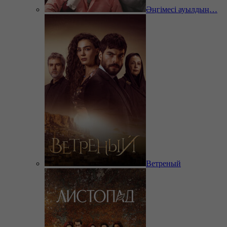
Әңгімесі ауылдың…
Ветреный