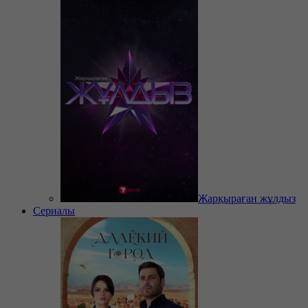
Жарқыраған жұлдыз
Сериалы