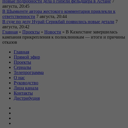
Новые подробности дела о гибели фельдшера в Астане
7
августа, 20:45
В Шымкенте автора жестокого комментария привлекли к
ответственности
7 августа, 20:44
В суде по делу Нурай Серикбай появились новые детали
7
августа, 20:42
Главная
»
Проекты
»
Новости
»
В Казахстане завершилась
кампания прикрепления к поликлиникам — итоги и причины
отказов
Главная
Прямой эфир
Проекты
Сериалы
Телепрограмма
О нас
Руководство
Лица канала
Контакты
Дистрибуция