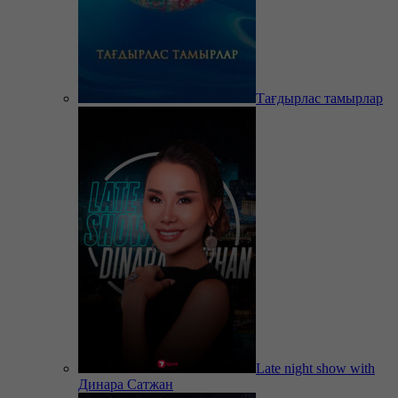
Тағдырлас тамырлар
Late night show with
Динара Сатжан