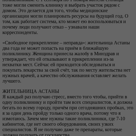
тоже могли сменить клинику и выбрать участок рядом с
домом. Это делается для того, чтобы медицинские
организации могли планировать ресурсы на будущий год. О
том, как работает система, кто может ею воспользоваться и
почему люди получают отказ – узнавали наши
корреспонденты.
«Свободное прикрепление – неправда»: жительница Астаны
два года не может попасть на приём в ближайшую
поликлинику. Женщина принесла жалобу в Минздрав и
утверждает, что ей отказывают в прикреплении из-за
нехватки мест. Сейчас ей приходится обследоваться и
покупать лекарства за свой счёт, так по месту жительства нет
нужных врачей, а качество обслуживания оставляет желать
лучшего.
ЖИТЕЛЬНИЦА АСТАНЫ
Я каждый раз получаю стресс, вместо того чтобы, прийти в
одну поликлинику и пройти там всех специалистов, я должна
бегать по всему городу, причём при сегодняшних пробках, это
я за один день пройду только одного врача, потому что я
измотаюсь. Зачем мне нужны такие поликлиники, где 7-10
кабинетов, где нет своего оборудования, своих узких
специалистов. Я не получаю даже те препараты, которые
должна получать от государства.