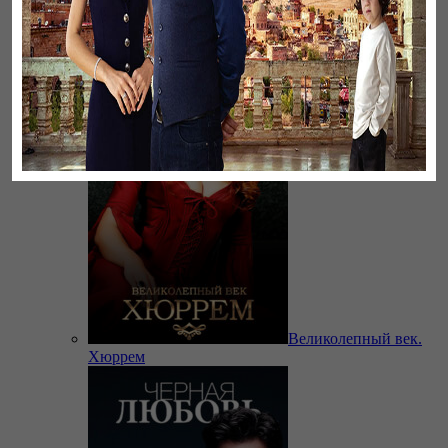
Бауырлар
Великолепный век.
Хюррем