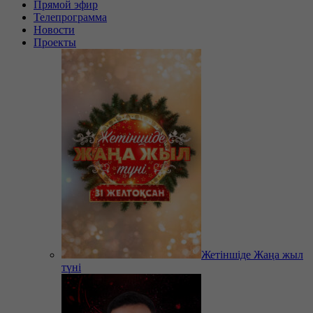
Прямой эфир
Телепрограмма
Новости
Проекты
Жетіншіде Жаңа жыл
түні