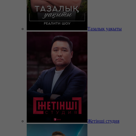
Тазалық уақыты
Жетінші студия