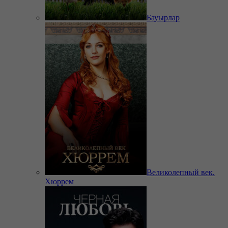
Бауырлар
Великолепный век.
Хюррем