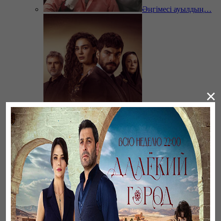
Әңгімесі ауылдың…
×
Ветреный