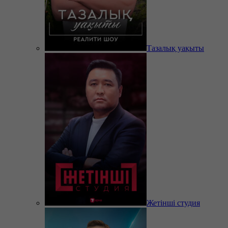
Тазалық уақыты
Жетінші студия