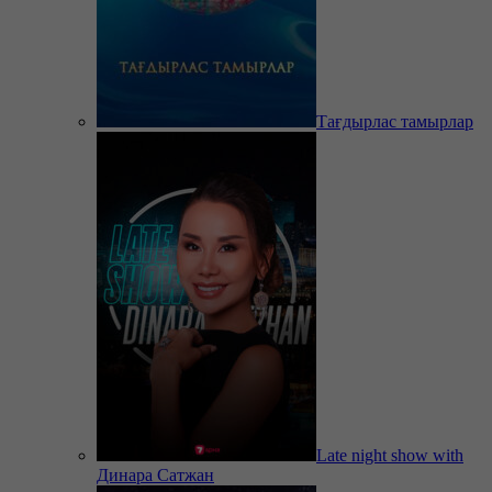
Тағдырлас тамырлар
Late night show with
Динара Сатжан