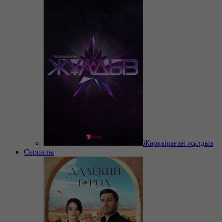
Жарқыраған жұлдыз
Сериалы