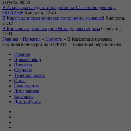
августа, 09:30
В Атырау расследуют нападение на 12-летнюю девочку |
06.08.2026
6 августа, 22:40
В Карагандинском зоопарке пополнение малышей
6 августа,
21:12
В Конаеве стартовал курс «Номад» для спецназа
6 августа,
21:11
Главная
»
Проекты
»
Новости
»
В Казахстане началась
сезонная волна гриппа и ОРВИ — больницы переполнены
Главная
Прямой эфир
Проекты
Сериалы
Телепрограмма
О нас
Руководство
Лица канала
Контакты
Дистрибуция