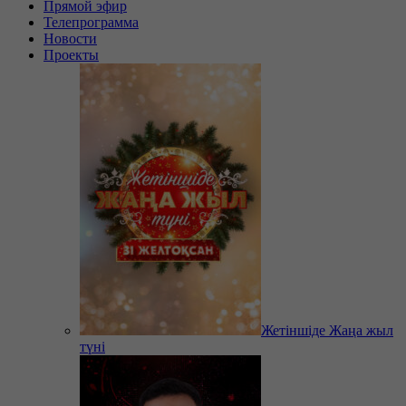
Прямой эфир
Телепрограмма
Новости
Проекты
Жетіншіде Жаңа жыл
түні