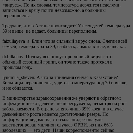
«вируса». По их словам, температура держится неделями,
записаться к врачу почти невозможно, а больницы
переполнены.
Тредчане, что в Астане происходит? У всех детей температура
39 и выше, не падает, больницы переполнены.
faizullayeva_a: Блин что за сильный вирус снова. Слегли всей
семьёй, температура за 39, слабость, ломота в теле, кашель…
dr.bilkenov: Почему все пишут про «новый вирус» это
обычный сезонный грипп, он точно также протекал в
прошлом году.
lyudmila_sheven: А что за эпидемия сейчас в Казахстане?
Больницы переполнены, у деток температура под 39 и выше,
и не сбивается.
В министерстве здравоохранения же уверяют в обратном:
инфекционные отделения не перегружены, несмотря на рост
заболеваемости. В стране занято лишь 39% коек, и в случае
дальнейшего роста имеется достаточный резерв. По
информации ведомства, с начала эпидсезона уже
зарегистрирован миллион случаев ОРВИ, из них 66%
заболевших — это дети. Наши корреспонденты сейчас