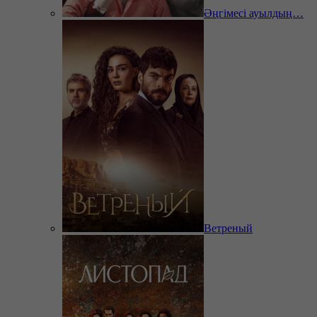
Әңгімесі ауылдың…
Ветреный