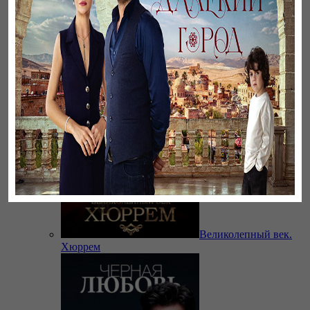
Бауырлар
Великолепный век.
Хюррем