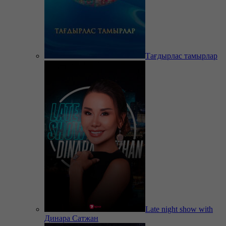
Тағдырлас тамырлар
Late night show with
Динара Сатжан