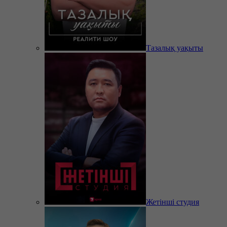
Тазалық уақыты
Жетінші студия