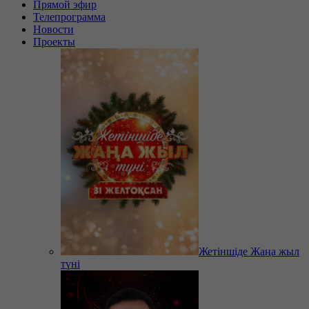
Прямой эфир
Телепрограмма
Новости
Проекты
Жетіншіде Жаңа жыл
түні