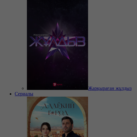
Жарқыраған жұлдыз
Сериалы