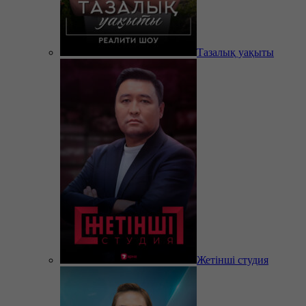
Тазалық уақыты
Жетінші студия