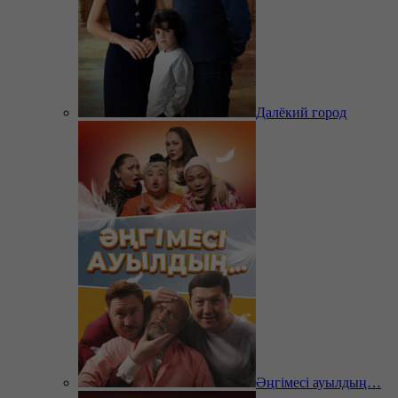
Далёкий город
Әңгімесі ауылдың…