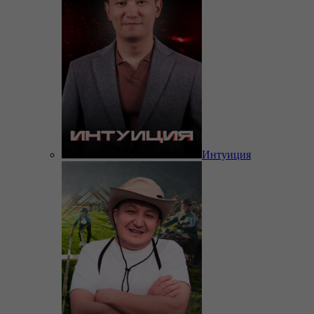
Интуиция