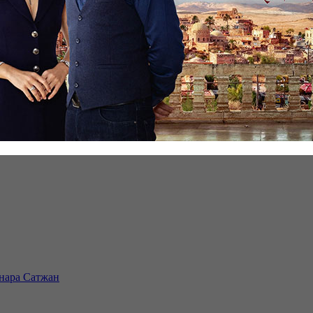
инара Сатжан