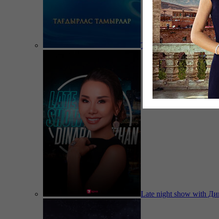
Тағдырлас тамырлар
Late night show with Д