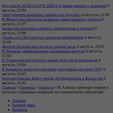
Фестиваль ALMA LOVE 2026 в Алматы начался с экoакции
6
августа, 21:09
Абитуриенты выбирают профессии будущего
6 августа, 21:08
В Жезказгане обсудили развитие общественного диалога
6
августа, 21:07
Казахстан возглавил рейтинг процветания в регионе
6
августа, 21:06
Десять сел СКО получат новое водоснабжение
6 августа,
21:06
Жители Бесколя жалуются на резкий запах
6 августа, 21:05
В Уральске зафиксировали загрязнение воздуха
6 августа,
21:04
В Туркестанской области завели дело после проповеди
6
августа, 21:04
В Кокшетау вынесли приговор участникам крупной ОПГ
6
августа, 21:03
Блогера Кайсара Камзу могли экстрадировать в Казахстан
6
августа, 21:02
Главная
»
Проекты
»
Новости
»
В Алматы проводят первые в
регионе гибридные операции на современном симуляторе
Главная
Прямой эфир
Проекты