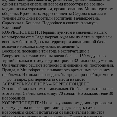
одной из такой операций вовремя пресс-тура по военно-
медицинским учреждениям, организованном Министерством
обороны. Кроме того, корреспонденты Седьмого канала в
течение двух дней посетили госпитали Талдыкоргана,
Сарыозека и Конаева. Подробнее в сюжете Асемгуль
Касеновой
КОРРЕСПОНДЕНТ: Первым пунктом назначения нашего
марш-броска стал Талдыкорган, куда мы из Астаны прибыли
военным бортом. Здесь на территории авиационной базы
возвели несколько модульных помещений.
Вообще за последние три года в эксплуатацию в
Вооруженных силах страны ввели больше 150 модульных
зданий. Только в этому году построили 32 таких сооружения.
Они частично решают вопросы с изношенными постройками.
Правда, в Минобороны называют это временным решением
проблемы. Их можно возводить быстро, а при необходимости
— до четырёх раз переносить с места на место.
АСЕМГУЛЬ КАСЕНОВА – КОРРЕСПОНДЕНТ
Это новый вид казармы – модульная. Он был открыт в начале
этого года. Сейчас здесь живут 70 солдат. Но ожидают еще 30
новобранцев.
КОРРЕСПОНДЕНТ : И пока журналистам демонстрировали
преимущества нового пристанища для солдат, сами
новобранцы смогли потягаться с заместителем министра
обороны в подтягивании на брусьях. Кстати, в части мы