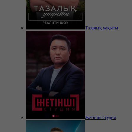
Тазалық уақыты
Жетінші студия