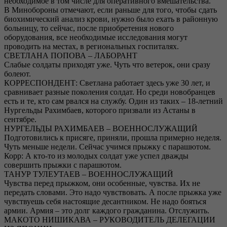
необходимое в том числе для оперативного вмешательства.
В Минобороны отмечают, если раньше для того, чтобы сдать
биохимический анализ крови, нужно было ехать в районную
больницу, то сейчас, после приобретения нового
оборудования, все необходимые исследования могут
проводить на местах, в региональных госпиталях.
СВЕТЛАНА ПОПОВА – ЛАБОРАНТ
Слабые солдаты приходят уже. Чуть что ветерок, они сразу
болеют.
КОРРЕСПОНДЕНТ: Светлана работает здесь уже 30 лет, и
сравнивает разные поколения солдат. Но среди новобранцев
есть и те, кто сам рвался на службу. Один из таких – 18-летний
Нургельды Рахимбаев, которого призвали из Астаны в
сентябре.
НУРГЕЛЬДЫ РАХИМБАЕВ – ВОЕННОСЛУЖАЩИЙ
Подготовились к присяге, приняли, прошла примерно неделя.
Чуть меньше недели. Сейчас учимся прыжку с парашютом.
Корр: А кто-то из молодых солдат уже успел дважды
совершить прыжки с парашютом.
ТАНУР ТУЛЕУТАЕВ – ВОЕННОСЛУЖАЩИЙ
Чувства перед прыжком, они особенные, чувства. Их не
передать словами. Это надо чувствовать. А после прыжка уже
чувствуешь себя настоящие десантником. Не надо бояться
армии. Армия – это долг каждого гражданина. Отслужить.
МАКОТО НИШИКАВА – РУКОВОДИТЕЛЬ ДЕЛЕГАЦИИ