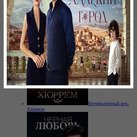
Бауырлар
Великолепный век.
Хюррем