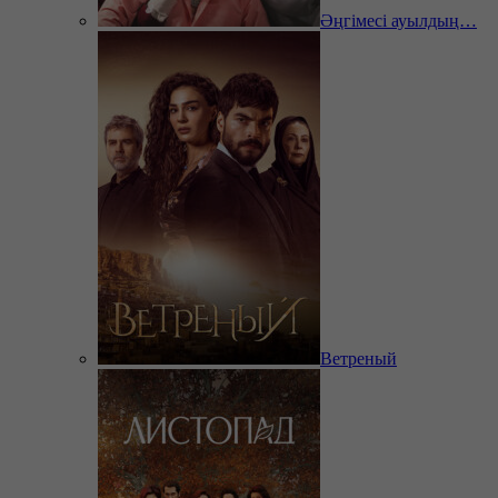
Әңгімесі ауылдың…
Ветреный