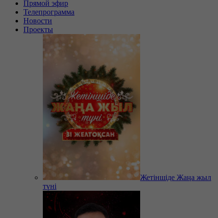
Прямой эфир
Телепрограмма
Новости
Проекты
Жетіншіде Жаңа жыл
түні