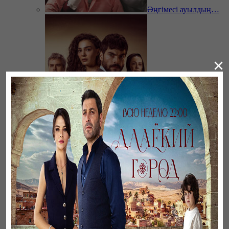
Әңгімесі ауылдың…
×
Ветреный