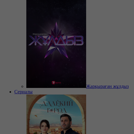
Жарқыраған жұлдыз
Сериалы