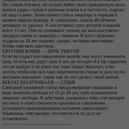
По словам близких, он сильно избил свою гражданскую жену,
нанося удары стулом и ранения ножом и в частности, порезал
ей лицо и шею. Затем привел себя и квартиру в порядок и
вызвал скорую помощь. К сожалению, спасти 40-летнюю
женщину не удалось. У нее остались трое дочерей младшей
всего 15 лет. Они не понимают, почему их мать постоянно
прощала побои и сходилась с тираном. В итоге мужчину
осудили на 18 лет тюрьмы, однако, он подал апелляцию,
чтобы смягчить приговор.
ЕВГЕНИЯ БОБИК — ДОЧЬ УБИТОЙ
Если он подаст апелляционную жалобу, ему могут уменьшить
срок, то есть ему дадут срок 8 лет, он отсидит 4 и где гарантия,
что он выйдет и не убьет нас тоже также? Конечно, я бы
хотела, чтобы ему все-таки пересмотрели статью и дали особо
жестокое наказание, также как он это сделал с моей мамой.
БЕКЗАТ ШАЛГИМБАЕВ — СУДЬЯ
Санкцией указанной статьи предусматривает наказание в
виде лишения свободы от 15 до 20 лет, либо пожизненное
лишение свободы. В действиях указанного лица отягчающим
его вину и ответственность признана в совершении
уголовного правонарушения состояние алкогольного
опьянения, смягчающих обстоятельств по делу не
установлено.
———————————————