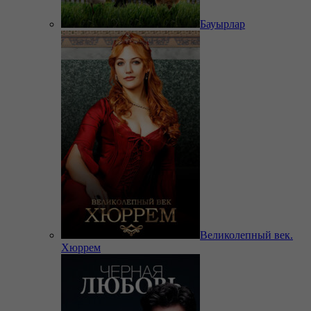
Бауырлар
Великолепный век.
Хюррем