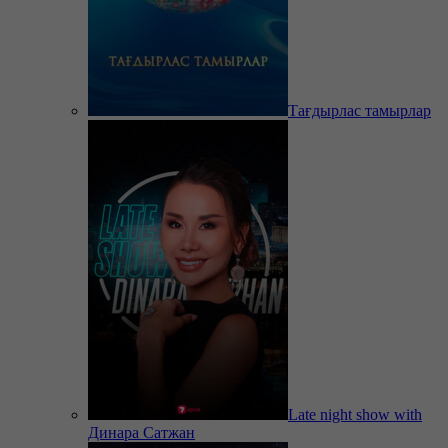
Тағдырлас тамырлар
Late night show with
Динара Сатжан