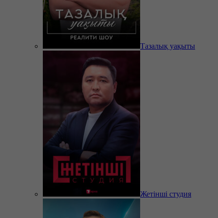
Тазалық уақыты
Жетінші студия