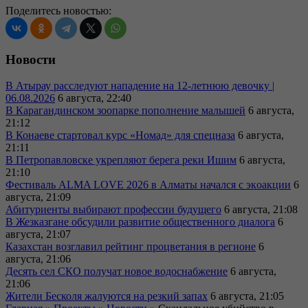
Поделитесь новостью:
Новости
В Атырау расследуют нападение на 12-летнюю девочку |
06.08.2026
6 августа, 22:40
В Карагандинском зоопарке пополнение малышей
6 августа,
21:12
В Конаеве стартовал курс «Номад» для спецназа
6 августа,
21:11
В Петропавловске укрепляют берега реки Ишим
6 августа,
21:10
Фестиваль ALMA LOVE 2026 в Алматы начался с экoакции
6
августа, 21:09
Абитуриенты выбирают профессии будущего
6 августа, 21:08
В Жезказгане обсудили развитие общественного диалога
6
августа, 21:07
Казахстан возглавил рейтинг процветания в регионе
6
августа, 21:06
Десять сел СКО получат новое водоснабжение
6 августа,
21:06
Жители Бесколя жалуются на резкий запах
6 августа, 21:05