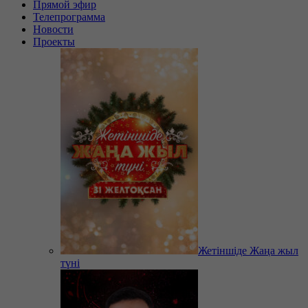
Прямой эфир
Телепрограмма
Новости
Проекты
Жетіншіде Жаңа жыл
түні