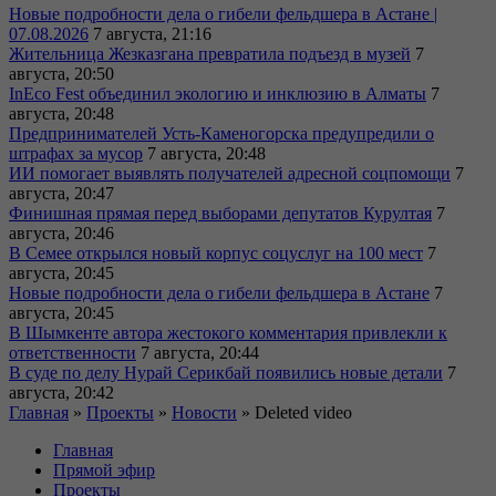
Новые подробности дела о гибели фельдшера в Астане |
07.08.2026
7 августа, 21:16
Жительница Жезказгана превратила подъезд в музей
7
августа, 20:50
InEco Fest объединил экологию и инклюзию в Алматы
7
августа, 20:48
Предпринимателей Усть-Каменогорска предупредили о
штрафах за мусор
7 августа, 20:48
ИИ помогает выявлять получателей адресной соцпомощи
7
августа, 20:47
Финишная прямая перед выборами депутатов Курултая
7
августа, 20:46
В Семее открылся новый корпус соцуслуг на 100 мест
7
августа, 20:45
Новые подробности дела о гибели фельдшера в Астане
7
августа, 20:45
В Шымкенте автора жестокого комментария привлекли к
ответственности
7 августа, 20:44
В суде по делу Нурай Серикбай появились новые детали
7
августа, 20:42
Главная
»
Проекты
»
Новости
»
Deleted video
Главная
Прямой эфир
Проекты