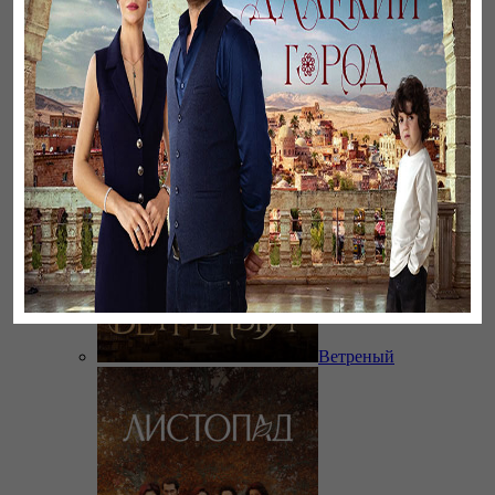
Әңгімесі ауылдың…
Ветреный