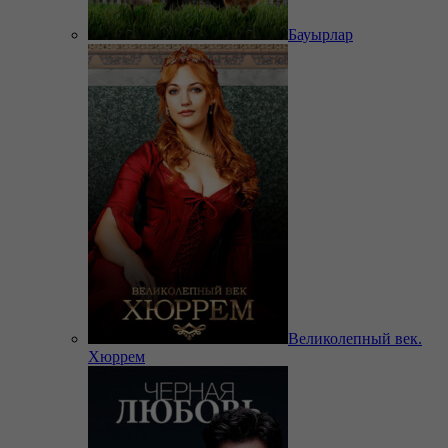
Бауырлар
Великолепный век.
Хюррем