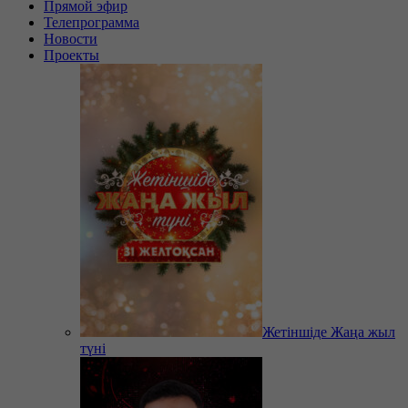
Прямой эфир
Телепрограмма
Новости
Проекты
Жетіншіде Жаңа жыл
түні