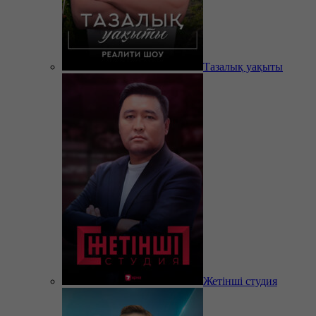
Тазалық уақыты
Жетінші студия