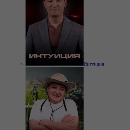
Интуиция