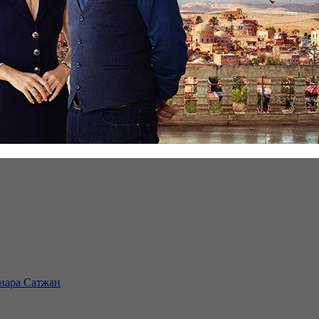
инара Сатжан