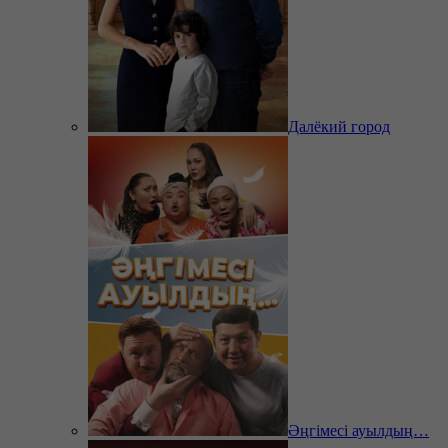
Далёкий город
Әңгімесі ауылдың…