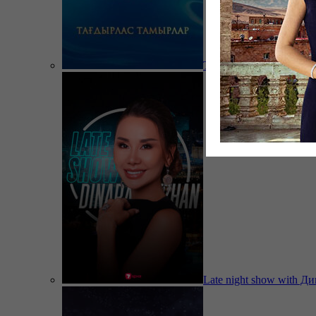
Тағдырлас тамырлар
Late night show with Д