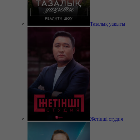
Тазалық уақыты
Жетінші студия