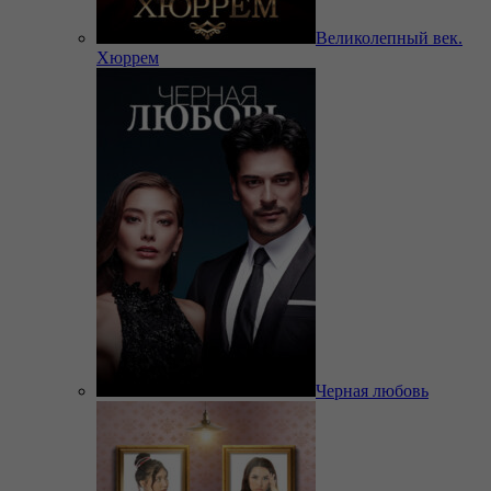
Великолепный век.
Хюррем
Черная любовь