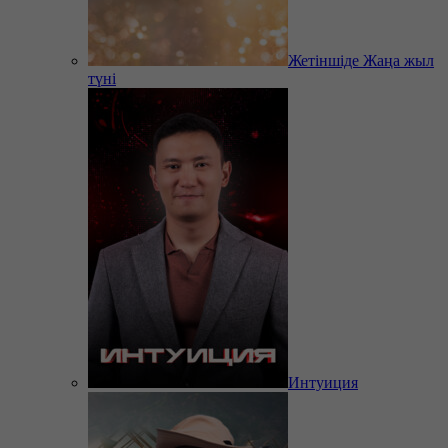
Жетіншіде Жаңа жыл
түні
Интуиция