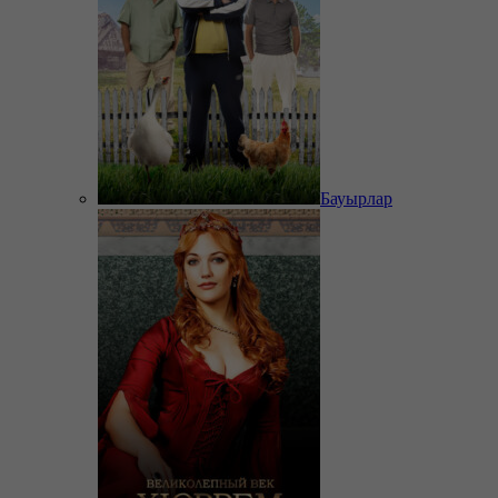
Бауырлар