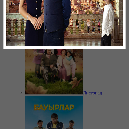
Ветреный
Листопад