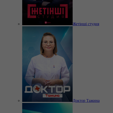
Жетінші студия
Доктор Тажина