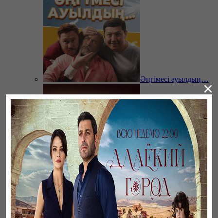
Әңгімесі ауылдың…
×