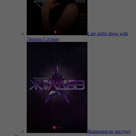
Late night show with
Динара Сатжан
Жарқыраған жұлдыз