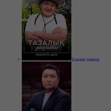
Тазалық уақыты