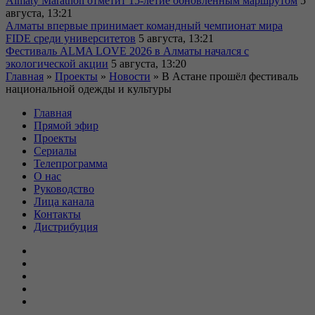
Almaty Marathon отметит 15-летие обновленным маршрутом
5
августа, 13:21
Алматы впервые принимает командный чемпионат мира
FIDE среди университетов
5 августа, 13:21
Фестиваль ALMA LOVE 2026 в Алматы начался с
экологической акции
5 августа, 13:20
Главная
»
Проекты
»
Новости
»
В Астане прошёл фестиваль
национальной одежды и культуры
Главная
Прямой эфир
Проекты
Сериалы
Телепрограмма
О нас
Руководство
Лица канала
Контакты
Дистрибуция