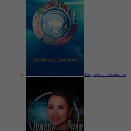
Тағдырлас тамырлар