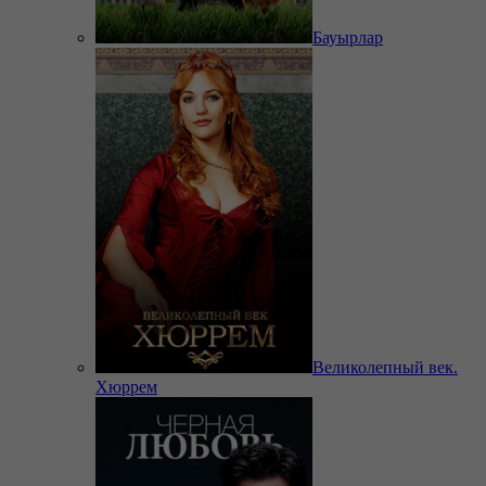
Бауырлар
Великолепный век.
Хюррем