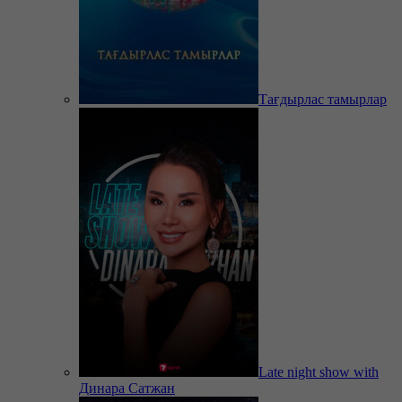
Тағдырлас тамырлар
Late night show with
Динара Сатжан