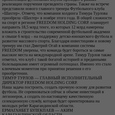
реализации поручения президента страны. Также на встрече
представили нового главного тренера Футбольного клуба
«Шахтер». Отмечу, что компания холдинга Тимура Турлова
приобрела «Шахтер» в ноябре этого года. В общей сложности
на спорт в регионе FREEDOM HOLDING CORP. планирует
направить 18,5 млрд тенге, из которых 12 млрд намерены
вложить в строительство современной футбольной академии
и свыше 6 млрд – на поддержку детско-юношеского футбола и
развитие массового спорта. Благодаря инвестициям и новому
тренеру им стал Дмитрий Огай в компании системы
FREEDOM уверены, что команда будет бороться за самые
высокие места на международной арене. Тимур Турлов также
отметил, что клуб с такой богатой историей и преданными
болельщиками имеет огромный потенциал. Именно это стало
ключевым моментом при принятии решения о его
приобретении.
ТИМУР ТУРЛОВ — ГЛАВНЫЙ ИСПОЛНИТЕЛЬНЫЙ
ДИРЕКТОР FREEDOM HOLDING CORP.
Наша задача построить, создать прочную основу для развития
футбола. Не соревноваться сейчас в объеме инвестиций в
легионеров, а создать по-настоящему качественную
селекционную службу, которая будет ориентирована на
молодых ребят Карагандинской области.
ЕРМАГАНБЕТ БУЛЕКПАЕВ — АКИМ
КАРАГАНДИНСКОЙ ОБЛАСТИ