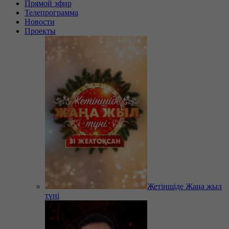
Прямой эфир
Телепрограмма
Новости
Проекты
Жетіншіде Жаңа жыл
түні