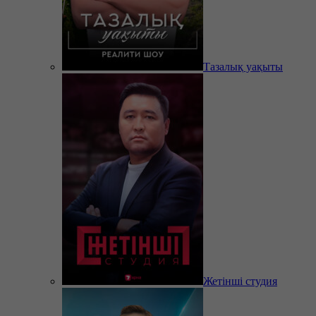
Тазалық уақыты
Жетінші студия