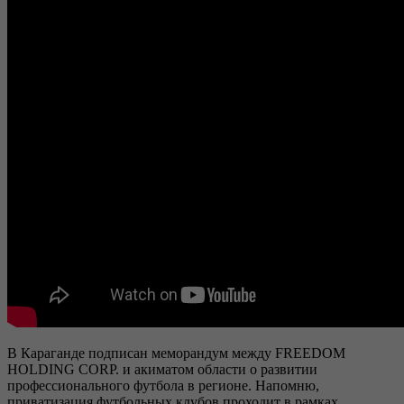
В Караганде подписан меморандум между FREEDOM
HOLDING CORP. и акиматом области о развитии
профессионального футбола в регионе. Напомню,
приватизация футбольных клубов проходит в рамках