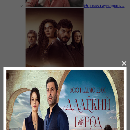
Әңгімесі ауылдың…
×
Ветреный