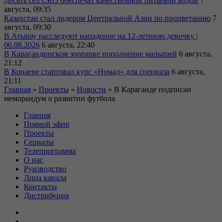
Десять сел СКО обеспечат качественной питьевой водой
7
августа, 09:35
Казахстан стал лидером Центральной Азии по процветанию
7
августа, 09:30
В Атырау расследуют нападение на 12-летнюю девочку |
06.08.2026
6 августа, 22:40
В Карагандинском зоопарке пополнение малышей
6 августа,
21:12
В Конаеве стартовал курс «Номад» для спецназа
6 августа,
21:11
Главная
»
Проекты
»
Новости
»
В Караганде подписан
меморандум о развитии футбола
Главная
Прямой эфир
Проекты
Сериалы
Телепрограмма
О нас
Руководство
Лица канала
Контакты
Дистрибуция