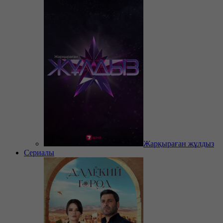
Жарқыраған жұлдыз
Сериалы