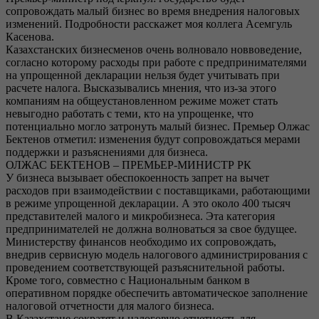
сопровождать малый бизнес во время внедрения налоговых
изменений. Подробности расскажет моя коллега Асемгуль
Касенова.
Казахстанских бизнесменов очень волновало новвоведение,
согласно которому расходы при работе с предпринимателями
на упрощенной декларации нельзя будет учитывать при
расчете налога. Высказывались мнения, что из-за этого
компаниям на общеустановленном режиме может стать
невыгодно работать с теми, кто на упрощенке, что
потенциально могло затронуть малый бизнес. Премьер Олжас
Бектенов отметил: изменения будут сопровождаться мерами
поддержки и разъяснениями для бизнеса.
ОЛЖАС БЕКТЕНОВ – ПРЕМЬЕР-МИНИСТР РК
У бизнеса вызывает обеспокоенность запрет на вычет
расходов при взаимодействии с поставщиками, работающими
в режиме упрощенной декларации. А это около 400 тысяч
представителей малого и микробизнеса. Эта категория
предпринимателей не должна волноваться за свое будущее.
Министерству финансов необходимо их сопровождать,
внедрив сервисную модель налогового администрирования с
проведением соответствующей разъяснительной работы.
Кроме того, совместно с Национальным банком в
оперативном порядке обеспечить автоматическое заполнение
налоговой отчетности для малого бизнеса.
В Казахстане сократят и налоговую отчетность для