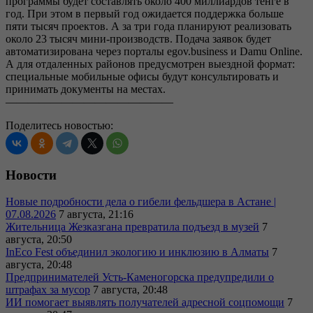
программы будет составлять около 400 миллиардов тенге в
год. При этом в первый год ожидается поддержка больше
пяти тысяч проектов. А за три года планируют реализовать
около 23 тысяч мини-производств. Подача заявок будет
автоматизирована через порталы egov.business и Damu Online.
А для отдаленных районов предусмотрен выездной формат:
специальные мобильные офисы будут консультировать и
принимать документы на местах.
———————————————
Поделитесь новостью:
Новости
Новые подробности дела о гибели фельдшера в Астане |
07.08.2026
7 августа, 21:16
Жительница Жезказгана превратила подъезд в музей
7
августа, 20:50
InEco Fest объединил экологию и инклюзию в Алматы
7
августа, 20:48
Предпринимателей Усть-Каменогорска предупредили о
штрафах за мусор
7 августа, 20:48
ИИ помогает выявлять получателей адресной соцпомощи
7