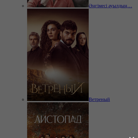
Әңгімесі ауылдың…
Ветреный