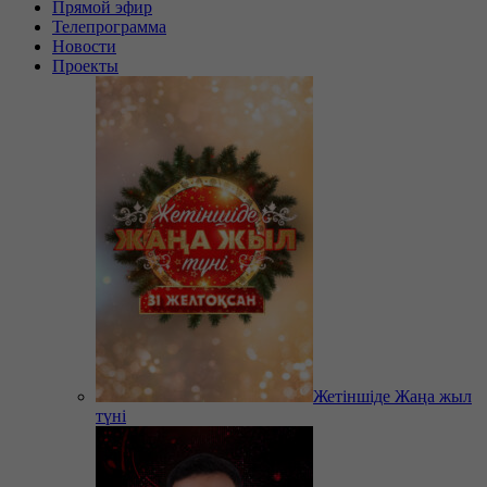
Прямой эфир
Телепрограмма
Новости
Проекты
Жетіншіде Жаңа жыл
түні