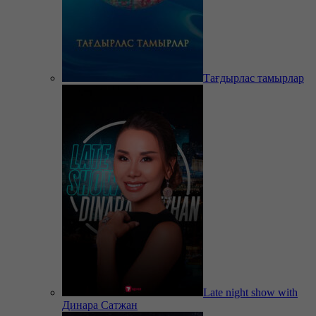
Тағдырлас тамырлар
Late night show with
Динара Сатжан