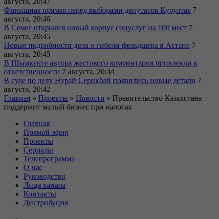
августа, 20:47
Финишная прямая перед выборами депутатов Курултая
7
августа, 20:46
В Семее открылся новый корпус соцуслуг на 100 мест
7
августа, 20:45
Новые подробности дела о гибели фельдшера в Астане
7
августа, 20:45
В Шымкенте автора жестокого комментария привлекли к
ответственности
7 августа, 20:44
В суде по делу Нурай Серикбай появились новые детали
7
августа, 20:42
Главная
»
Проекты
»
Новости
»
Правительство Казахстана
поддержит малый бизнес при налогах
Главная
Прямой эфир
Проекты
Сериалы
Телепрограмма
О нас
Руководство
Лица канала
Контакты
Дистрибуция