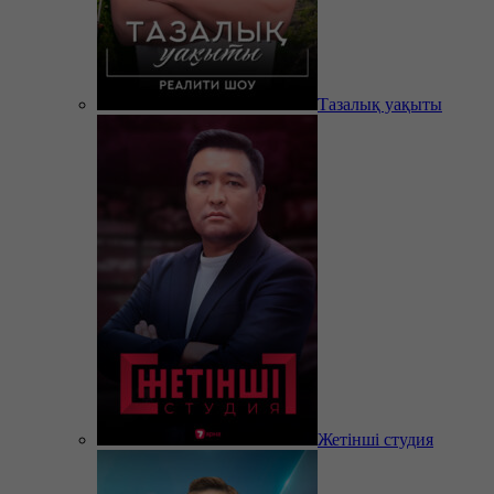
Тазалық уақыты
Жетінші студия