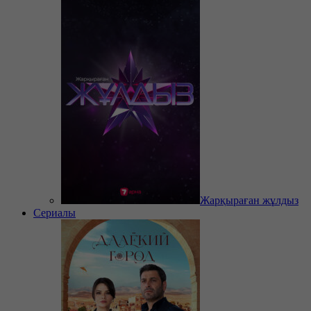
Жарқыраған жұлдыз
Сериалы