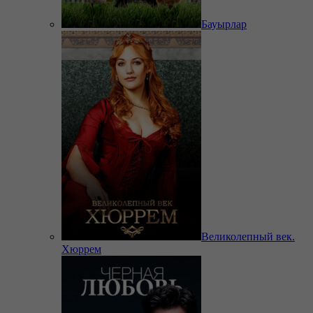
Бауырлар
Великолепный век.
Хюррем