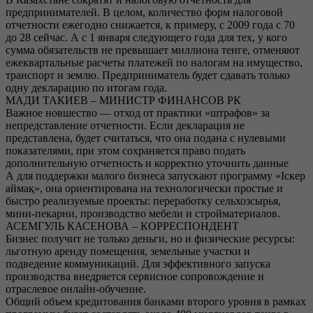
предпринимателей. В целом, количество форм налоговой
отчетности ежегодно снижается, к примеру, с 2009 года с 70
до 28 сейчас. А с 1 января следующего года для тех, у кого
сумма обязательств не превышает миллиона тенге, отменяют
ежеквартальные расчеты платежей по налогам на имущество,
транспорт и землю. Предприниматель будет сдавать только
одну декларацию по итогам года.
МАДИ ТАКИЕВ – МИНИСТР ФИНАНСОВ РК
Важное новшество — отход от практики «штрафов» за
непредставление отчетности. Если декларация не
представлена, будет считаться, что она подана с нулевыми
показателями, при этом сохраняется право подать
дополнительную отчетность и корректно уточнить данные
А для поддержки малого бизнеса запускают программу «Іскер
аймақ», она ориентирована на технологически простые и
быстро реализуемые проекты: переработку сельхозсырья,
мини-пекарни, производство мебели и стройматериалов.
АСЕМГУЛЬ КАСЕНОВА – КОРРЕСПОНДЕНТ
Бизнес получит не только деньги, но и физические ресурсы:
льготную аренду помещения, земельные участки и
подведение коммуникаций. Для эффективного запуска
производства внедряется сервисное сопровождение и
отраслевое онлайн-обучение.
Общий объем кредитования банками второго уровня в рамках