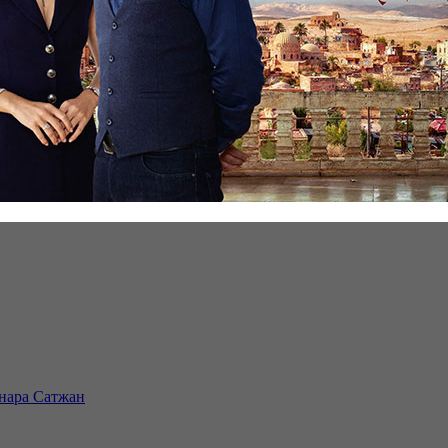
инара Сатжан