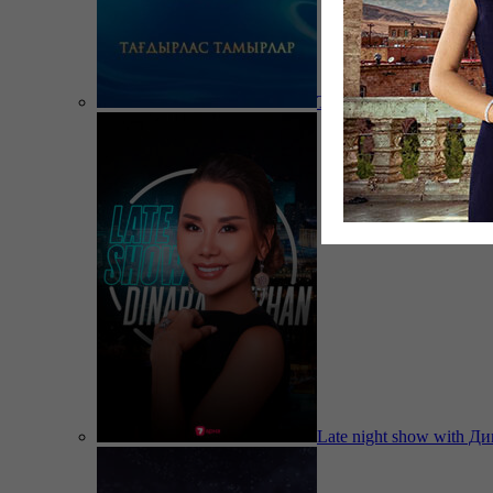
Тағдырлас тамырлар
Late night show with Д