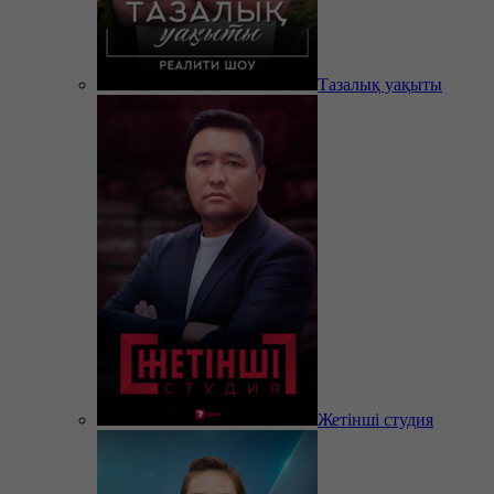
Тазалық уақыты
Жетінші студия