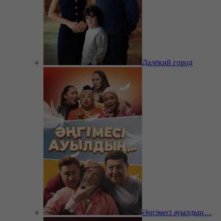
Далёкий город
Әңгімесі ауылдың…