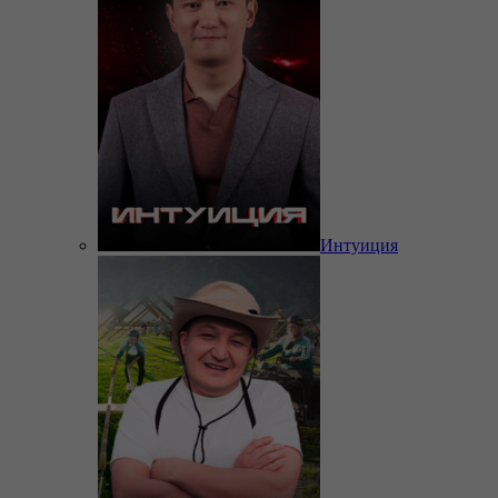
Интуиция