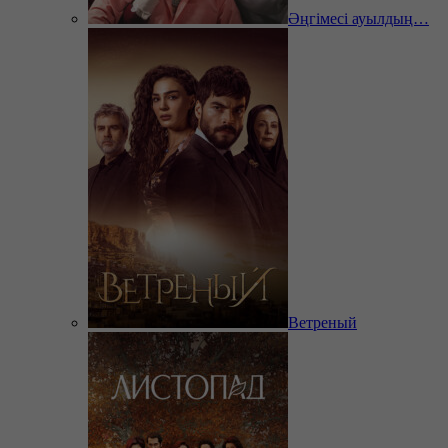
Әңгімесі ауылдың…
Ветреный