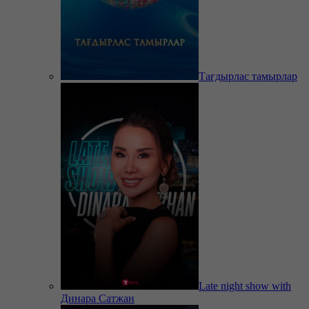
Тағдырлас тамырлар
Late night show with
Динара Сатжан