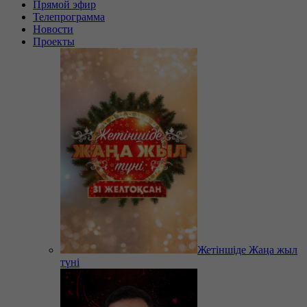
Прямой эфир
Телепрограмма
Новости
Проекты
Жетіншіде Жаңа жыл
түні