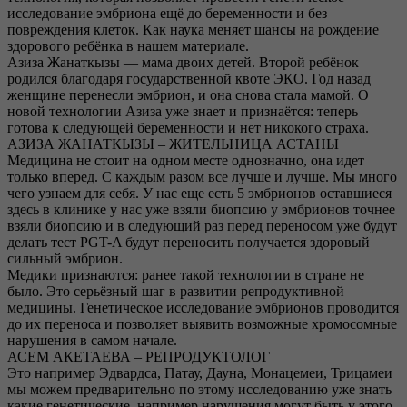
исследование эмбриона ещё до беременности и без
повреждения клеток. Как наука меняет шансы на рождение
здорового ребёнка в нашем материале.
Азиза Жанаткызы — мама двоих детей. Второй ребёнок
родился благодаря государственной квоте ЭКО. Год назад
женщине перенесли эмбрион, и она снова стала мамой. О
новой технологии Азиза уже знает и признаётся: теперь
готова к следующей беременности и нет никокого страха.
АЗИЗА ЖАНАТКЫЗЫ – ЖИТЕЛЬНИЦА АСТАНЫ
Медицина не стоит на одном месте однозначно, она идет
только вперед. С каждым разом все лучше и лучше. Мы много
чего узнаем для себя. У нас еще есть 5 эмбрионов оставшиеся
здесь в клинике у нас уже взяли биопсию у эмбрионов точнее
взяли биопсию и в следующий раз перед переносом уже будут
делать тест PGT-A будут переносить получается здоровый
сильный эмбрион.
Медики признаются: ранее такой технологии в стране не
было. Это серьёзный шаг в развитии репродуктивной
медицины. Генетическое исследование эмбрионов проводится
до их переноса и позволяет выявить возможные хромосомные
нарушения в самом начале.
АСЕМ АКЕТАЕВА – РЕПРОДУКТОЛОГ
Это например Эдвардса, Патау, Дауна, Монацемеи, Трицамеи
мы можем предварительно по этому исследованию уже знать
какие генетические, например нарушения могут быть у этого