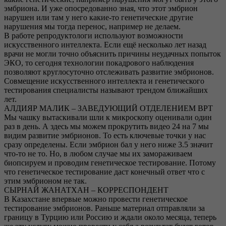
эмбриона. И уже опосредованно зная, что этот эмбрион
нарушен или там у него какие-то генетические другие
нарушения мы тогда перенос, например не делаем.
В работе репродуктологи используют возможности
искусственного интеллекта. Если ещё несколько лет назад
врачи не могли точно объяснить причины неудачных попыток
ЭКО, то сегодня технологии покадрового наблюдения
позволяют круглосуточно отслеживать развитие эмбрионов.
Совмещение искусственного интеллекта и генетического
тестирования специалисты называют трендом ближайших
лет.
АЛДИЯР МАЛИК – ЗАВЕДУЮЩИЙ ОТДЕЛЕНИЕМ ВРТ
Мы чашку вытаскивали шли к микроскопу оценивали один
раз в день. А здесь мы можем прокрутить видео 24 на 7 мы
видим развитие эмбрионов. То есть ключевые точки у нас
сразу определены. Если эмбрион бал у него ниже 3.5 значит
что-то не то. Но, в любом случае мы их замораживаем
биопсируем и проводим генетическое тестирование. Потому
что генетическое тестирование даст конечный ответ что с
этим эмбрионом не так.
СЫРНАЙ ЖАНАТХАН – КОРРЕСПОНДЕНТ
В Казахстане впервые можно провести генетическое
тестирование эмбрионов. Раньше материал отправляли за
границу в Турцию или Россию и ждали около месяца, теперь