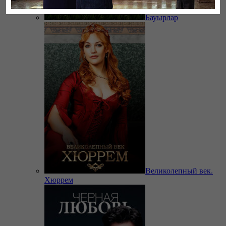
Бауырлар
Великолепный век.
Хюррем