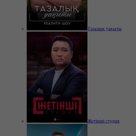
Тазалық уақыты
Жетінші студия