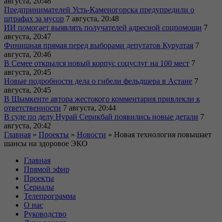
августа, 20:48
Предпринимателей Усть-Каменогорска предупредили о
штрафах за мусор
7 августа, 20:48
ИИ помогает выявлять получателей адресной соцпомощи
7
августа, 20:47
Финишная прямая перед выборами депутатов Курултая
7
августа, 20:46
В Семее открылся новый корпус соцуслуг на 100 мест
7
августа, 20:45
Новые подробности дела о гибели фельдшера в Астане
7
августа, 20:45
В Шымкенте автора жестокого комментария привлекли к
ответственности
7 августа, 20:44
В суде по делу Нурай Серикбай появились новые детали
7
августа, 20:42
Главная
»
Проекты
»
Новости
»
Новая технология повышает
шансы на здоровое ЭКО
Главная
Прямой эфир
Проекты
Сериалы
Телепрограмма
О нас
Руководство