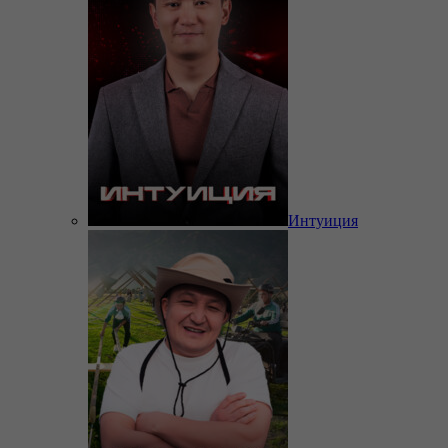
Интуиция