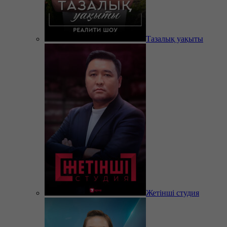
Тазалық уақыты
Жетінші студия