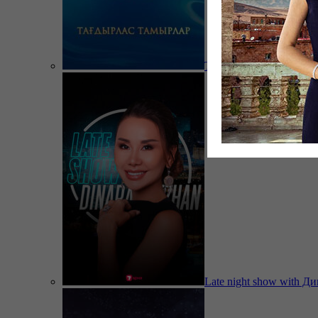
Тағдырлас тамырлар
Late night show with Д