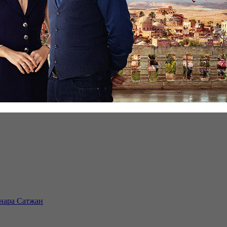
инара Сатжан