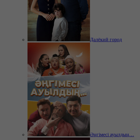
Далёкий город
Әңгімесі ауылдың…