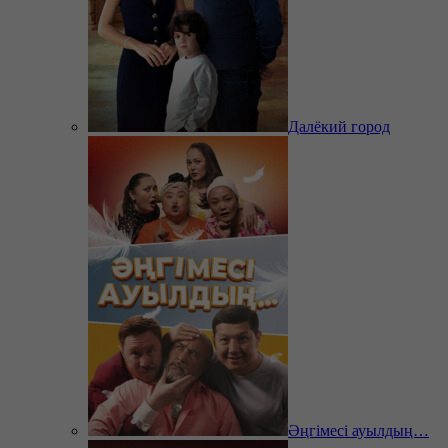
Далёкий город
Әңгімесі ауылдың…