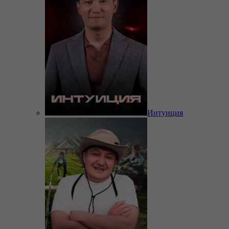
Интуиция