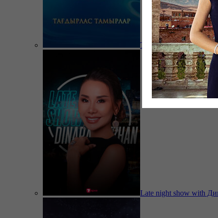
Тағдырлас тамырлар
Late night show with Д