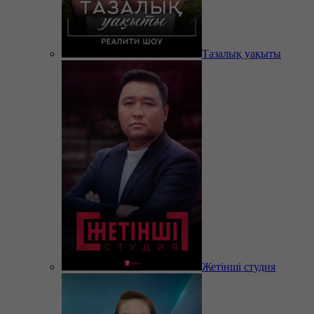
Тазалық уақыты
Жетінші студия