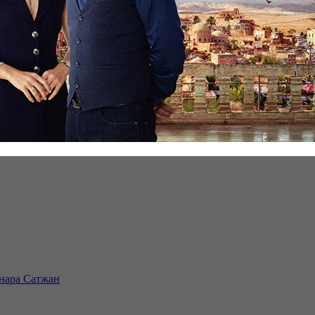
инара Сатжан