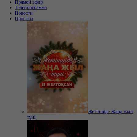
Прямой эфир
Телепрограмма
Новости
Проекты
Жетіншіде Жаңа жыл
түні