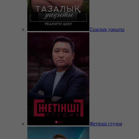
Тазалық уақыты
Жетінші студия