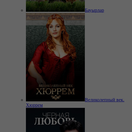
Бауырлар
Великолепный век.
Хюррем