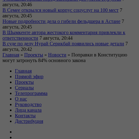
августа, 20:46
В Семее открылся новый корпус соцуслуг на 100 мест
7
августа, 20:45
Новые подробности дела о гибели фельдшера в Астане
7
августа, 20:45
В Шымкенте автора жестокого комментария привлекли к
ответственности
7 августа, 20:44
В суде по делу Нурай Серикбай появились новые детали
7
августа, 20:42
Главная
»
Проекты
»
Новости
»
Поправки в Конституцию
могут затронуть 84% основного закона
Главная
Прямой эфир
Проекты
Сериалы
Телепрограмма
О нас
Руководство
Лица канала
Контакты
Дистрибуция