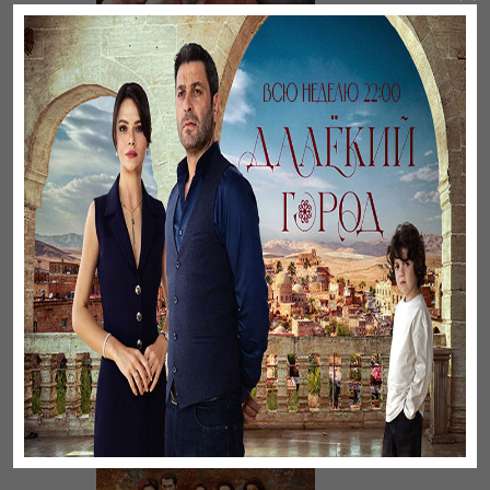
Әңгімесі ауылдың…
Ветреный