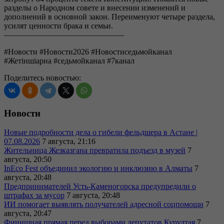
разделы о Народном совете и внесении изменений и
дополнений в основной закон. Переименуют четыре раздела,
усилят ценности брака и семьи.
———————————————
#Новости #Новости2026 #Новостиседьмойканал
#Жетіншіарна #седьмойканал #7канал
Поделитесь новостью:
Новости
Новые подробности дела о гибели фельдшера в Астане |
07.08.2026
7 августа, 21:16
Жительница Жезказгана превратила подъезд в музей
7
августа, 20:50
InEco Fest объединил экологию и инклюзию в Алматы
7
августа, 20:48
Предпринимателей Усть-Каменогорска предупредили о
штрафах за мусор
7 августа, 20:48
ИИ помогает выявлять получателей адресной соцпомощи
7
августа, 20:47
Финишная прямая перед выборами депутатов Курултая
7