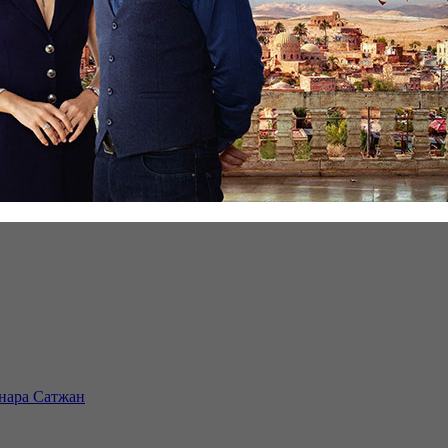
инара Сатжан