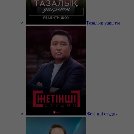
Тазалық уақыты
Жетінші студия