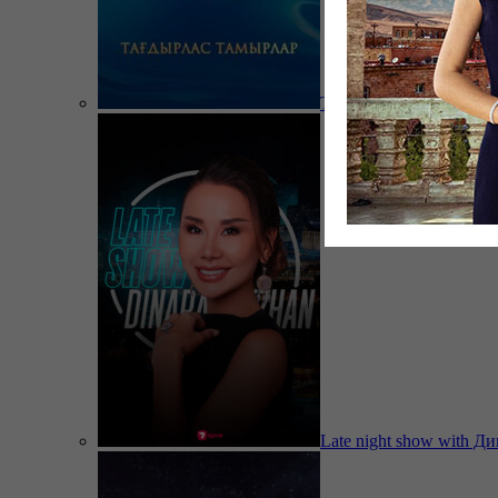
Тағдырлас тамырлар
Late night show with Д