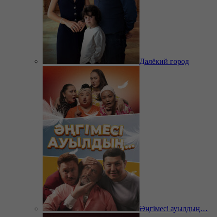
Далёкий город
Әңгімесі ауылдың…