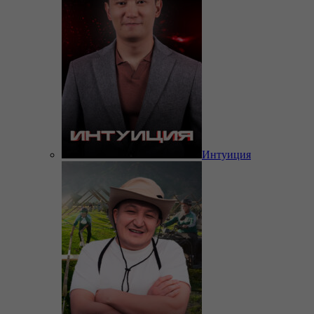
Интуиция