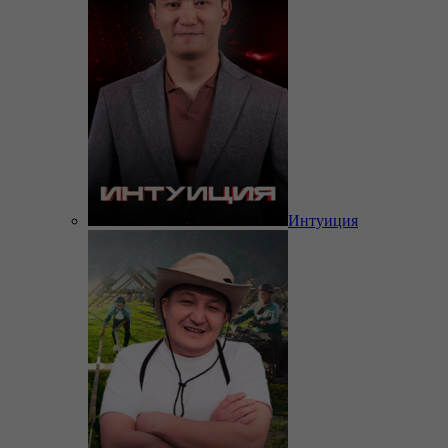
Интуиция