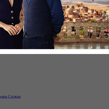
инара Сатжан