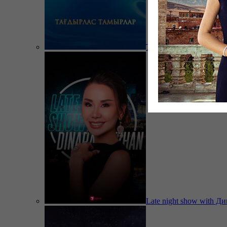
Тағдырлас тамырлар
Late night show with Д