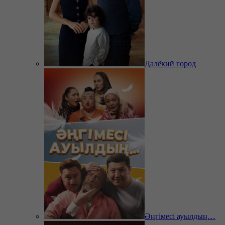
Далёкий город
Әңгімесі ауылдың…