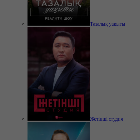
Тазалық уақыты
Жетінші студия