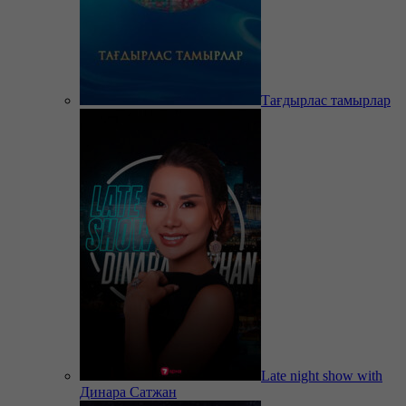
Тағдырлас тамырлар
Late night show with
Динара Сатжан