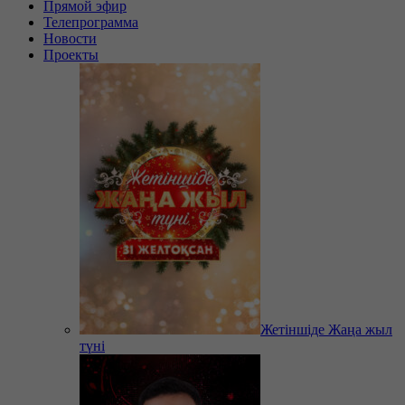
Прямой эфир
Телепрограмма
Новости
Проекты
Жетіншіде Жаңа жыл
түні