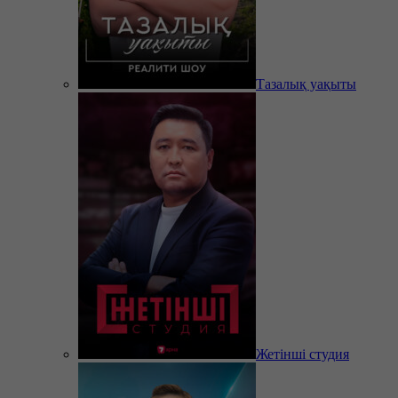
Тазалық уақыты
Жетінші студия