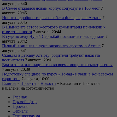
августа, 20:46
В Семее открылся новый корпус соцуслуг на 100 мест
7
августа, 20:45
Новые подробности дела о гибели фельдшера в Астане
7
августа, 20:45
В Шымкенте автора жестокого комментария привлекли к
ответственности
7 августа, 20:44
В суде по делу Нурай Серикбай появились новые детали
7
августа, 20:42
Пьяный «заплыв» в луже закончился арестом в Астане
7
августа, 20:41
Скандал в детсаду Атырау: родители требуют наказать
воспитателя
7 августа, 20:41
Врачи защитили пациентов во время мощного землетрясения
7 августа, 20:39
Подготовку спецназа по курсу «Номад» начали в Конаевском
гарнизоне
7 августа, 10:00
Главная
»
Проекты
»
Новости
»
Казахстан и Пакистан
нацелены на сотрудничество
Главная
Прямой эфир
Проекты
Сериалы
Телепрограмма