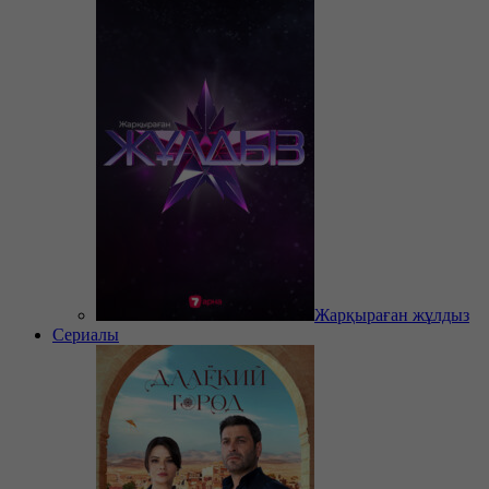
Жарқыраған жұлдыз
Сериалы