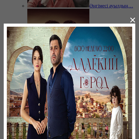
Әңгімесі ауылдың…
×
Ветреный