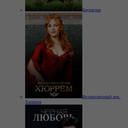
Бауырлар
Великолепный век.
Хюррем