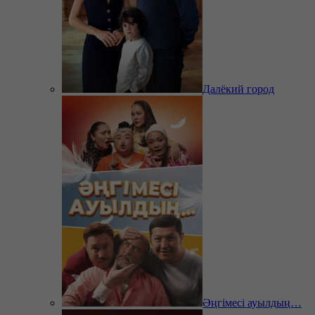
Далёкий город
Әңгімесі ауылдың…