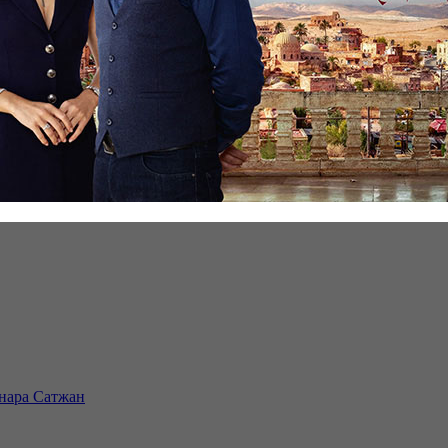
инара Сатжан