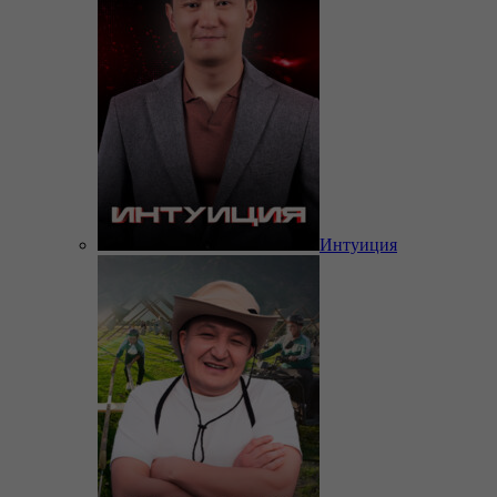
Интуиция