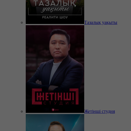
Тазалық уақыты
Жетінші студия