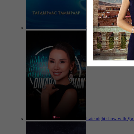
Тағдырлас тамырлар
Late night show with Д