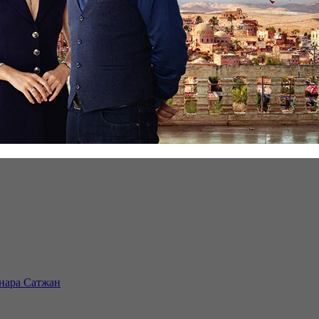
инара Сатжан