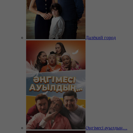
Далёкий город
Әңгімесі ауылдың…