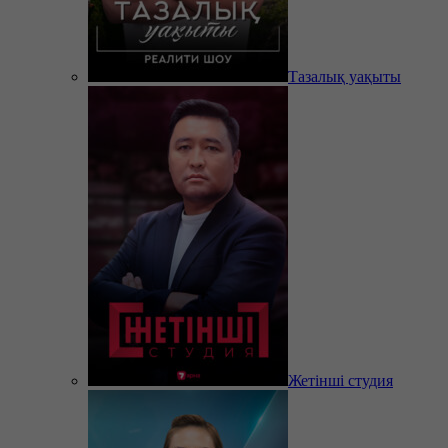
Тазалық уақыты
Жетінші студия