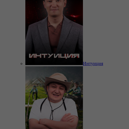
Интуиция