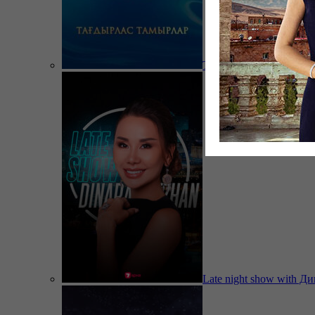
Тағдырлас тамырлар
Late night show with Д