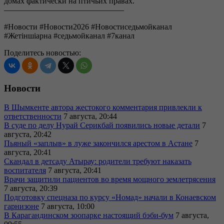
домах фактически на птичьих правах.
———————————————
#Новости #Новости2026 #Новостиседьмойканал
#Жетіншіарна #седьмойканал #7канал
Поделитесь новостью:
Новости
В Шымкенте автора жестокого комментария привлекли к
ответственности
7 августа, 20:44
В суде по делу Нурай Серикбай появились новые детали
7
августа, 20:42
Пьяный «заплыв» в луже закончился арестом в Астане
7
августа, 20:41
Скандал в детсаду Атырау: родители требуют наказать
воспитателя
7 августа, 20:41
Врачи защитили пациентов во время мощного землетрясения
7 августа, 20:39
Подготовку спецназа по курсу «Номад» начали в Конаевском
гарнизоне
7 августа, 10:00
В Карагандинском зоопарке настоящий бэби-бум
7 августа,