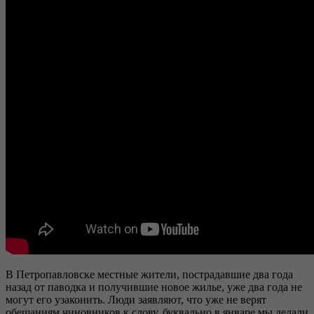
В Петропавловске местные жители, пострадавшие два года
назад от паводка и получившие новое жилье, уже два года не
могут его узаконить. Люди заявляют, что уже не верят
обещаниям чиновников к слову, буквально в январе мы делали