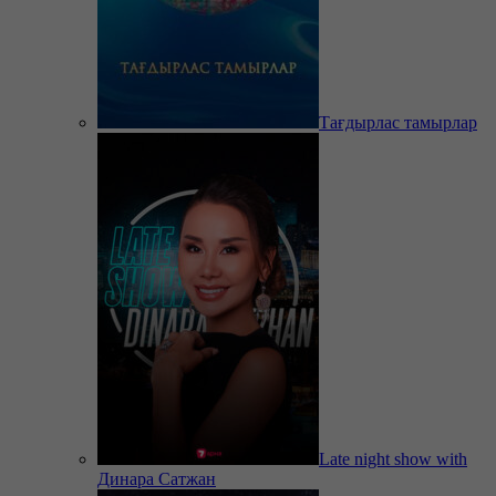
Тағдырлас тамырлар
Late night show with
Динара Сатжан