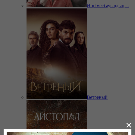
Әңгімесі ауылдың…
Ветреный
×