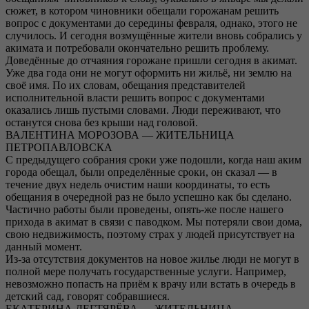
сюжет, в котором чиновники обещали горожанам решить
вопрос с документами до середины февраля, однако, этого не
случилось. И сегодня возмущённые жители вновь собрались у
акимата и потребовали окончательно решить проблему.
Доведённые до отчаяния горожане пришли сегодня в акимат.
Уже два года они не могут оформить ни жильё, ни землю на
своё имя. По их словам, обещания представителей
исполнительной власти решить вопрос с документами
оказались лишь пустыми словами. Люди переживают, что
останутся снова без крыши над головой.
ВАЛЕНТИНА МОРОЗОВА — ЖИТЕЛЬНИЦА
ПЕТРОПАВЛОВСКА
С предыдущего собрания сроки уже подошли, когда наш аким
города обещал, были определённые сроки, он сказал — в
течение двух недель очистим наши координаты, то есть
обещания в очередной раз не было успешно как бы сделано.
Частично работы были проведены, опять-же после нашего
прихода в акимат в связи с паводком. Мы потеряли свои дома,
свою недвижимость, поэтому страх у людей присутствует на
данный момент.
Из-за отсутствия документов на новое жилье люди не могут в
полной мере получать государственные услуги. Например,
невозможно попасть на приём к врачу или встать в очередь в
детский сад, говорят собравшиеся.
ЕКАТЕРИНА ДЕГТЯРЁВА — ЖИТЕЛЬНИЦА