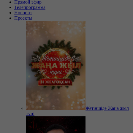
Прямой эфир
Телепрограмма
Новости
Проекты
Жетіншіде Жаңа жыл
түні