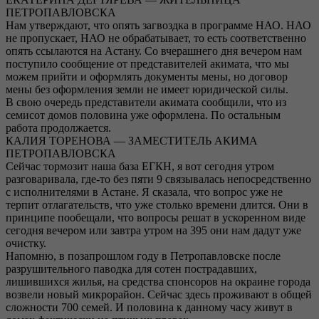
ПЕТРОПАВЛОВСКА
Нам утверждают, что опять загвоздка в программе НАО. НАО
не пропускает, НАО не обрабатывает, то есть соответственно
опять ссылаются на Астану. Со вчерашнего дня вечером нам
поступило сообщение от представителей акимата, что мы
можем прийти и оформлять документы мены, но договор
мены без оформления земли не имеет юридической силы.
В свою очередь представители акимата сообщили, что из
семисот домов половина уже оформлена. По остальным
работа продолжается.
КАЛИЯ ТОРЕНОВА — ЗАМЕСТИТЕЛЬ АКИМА
ПЕТРОПАВЛОВСКА
Сейчас тормозит наша база ЕГКН, я вот сегодня утром
разговаривала, где-то без пяти 9 связывалась непосредственно
с исполнителями в Астане. Я сказала, что вопрос уже не
терпит отлагательств, что уже столько времени длится. Они в
принципе пообещали, что вопросы решат в ускоренном виде
сегодня вечером или завтра утром на 395 они нам дадут уже
очистку.
Напомню, в позапрошлом году в Петропавловске после
разрушительного паводка для сотен пострадавших,
лишившихся жилья, на средства спонсоров на окраине города
возвели новый микрорайон. Сейчас здесь проживают в общей
сложности 700 семей. И половина к данному часу живут в