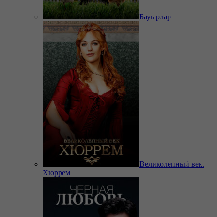
Бауырлар
Великолепный век.
Хюррем