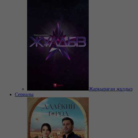
Жарқыраған жұлдыз
Сериалы