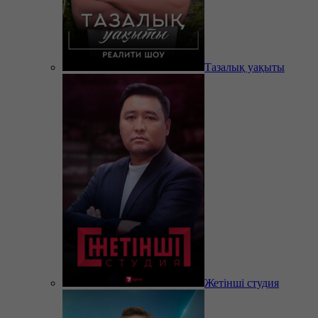
Тазалық уақыты
Жетінші студия