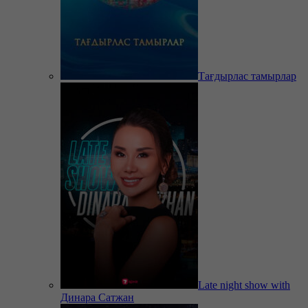
Тағдырлас тамырлар
Late night show with
Динара Сатжан