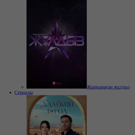
Жарқыраған жұлдыз
Сериалы