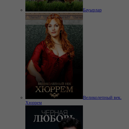
Бауырлар
Великолепный век.
Хюррем