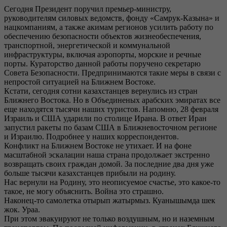
Сегодня Президент поручил премьер-министру,
руководителям силовых ведомств, фонду «Самрук-Казына» и
нацкомпаниям, а также акимам регионов усилить работу по
обеспечению безопасности объектов жизнеобеспечения,
транспортной, энергетической и коммунальной
инфраструктуры, включая аэропорты, морские и речные
порты. Кураторство данной работы поручено секретарю
Совета Безопасности. Предпринимаются такие меры в связи с
непростой ситуацией на Ближнем Востоке.
Кстати, сегодня сотни казахстанцев вернулись из стран
Ближнего Востока. Но в Объединеных арабских эмиратах все
еще находятся тысячи наших туристов. Напомню, 28 февраля
Израиль и США ударили по столице Ирана. В ответ Иран
запустил ракеты по базам США в Ближневосточном регионе
и Израилю. Подробнее у наших корреспондентов.
Конфликт на Ближнем Востоке не утихает. И на фоне
масштабной эскалации наша страна продолжает экстренно
возвращать своих граждан домой. За последние два дня уже
больше тысячи казахстанцев прибыли на родину.
Нас вернули на Родину, это неописуемое счастье, это какое-то
такое, не могу объяснить. Война это страшно.
Наконец-то самолетка отырып жатырмыз. Куанышымда шек
жок. Ураа.
При этом эвакуируют не только воздушным, но и наземным