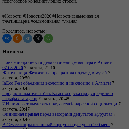
переговоров конфликтующих сторон.
———————————————
#Новости #Новости2026 #Новостиседьмойканал
#Жетіншіарна #седьмойканал #7канал
Поделитесь новостью:
Новости
Новые подробности дела о гибели фельдшера в Астане |
07.08.2026
7 августа, 21:16
Жительница Жезказгана превратила подъезд в музей
7
августа, 20:50
InEco Fest объединил экологию и инклюзию в Алматы
7
августа, 20:48
Предпринимателей Усть-Каменогорска предупредили о
штрафах за мусор
7 августа, 20:48
ИИ помогает выявлять получателей адресной соцпомощи
7
августа, 20:47
Финишная прямая перед выборами депутатов Курултая
7
августа, 20:46
В Семее открылся новый корпус соцуслуг на 100 мест
7