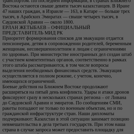
транспортом. По последней информации, в странах Ближнего
Востока остаются свыше девяти тысяч казахстанцев. В Иране
47 наших граждан, в Израиле — 163, в Катаре — больше трех
тысяч, в Арабских Эмиратах — свыше четырех тысяч, в
Саудовской Аравии — около 1800.
ЕРЛАН ЖЕТЫБАЕВ – ОФИЦИАЛЬНЫЙ
ПРЕДСТАВИТЕЛЬ МИД РК
Приоритет формирования списков для эвакуации отдается
пенсионерам, детям в сопровождении родителей, беременным
женщинам, несовершеннолетним и лицам с ограничениями
по здоровью. При министерстве иностранных дел создан штаб
с участием компетентных органов, соответственно в рамках
этого штаба рассматриваются, в том числе вопросы
выделения необходимых финансовых средств. Эвакуация
осуществляется в полном режиме, с учетом, конечно,
имеющихся ограничений.
Боевые действия на Ближнем Востоке продолжают
расширяться на пятый день конфликта. Удары и атаки дронов
фиксируют сразу в нескольких странах региона – от Ливана
до Саудовской Аравии и эмиратов. По сообщениям СМИ,
ракеты попадают не только по военным объектам, но и по
гражданской инфраструктуре стран. Наши дипломаты
подчеркивают: Казахстан в этой ситуации занимает позицию
невмешательства в дела третьих государств. При этом наша
страна в случае запроса может предоставить площадку для