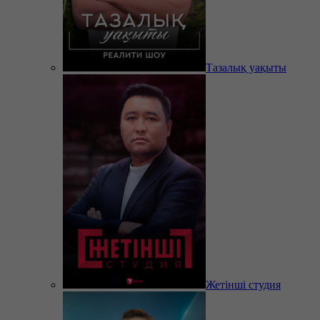
Тазалық уақыты
Жетінші студия