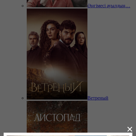
Әңгімесі ауылдың…
Ветреный
×