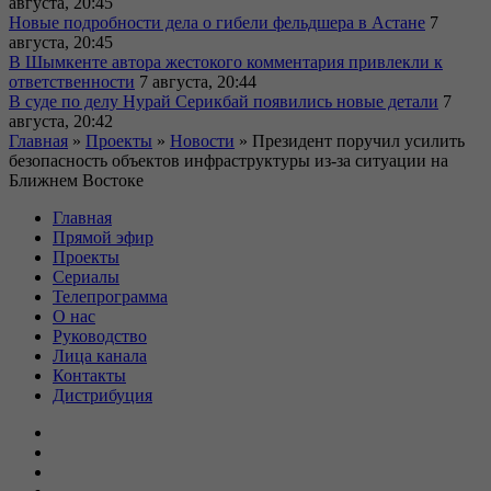
августа, 20:45
Новые подробности дела о гибели фельдшера в Астане
7
августа, 20:45
В Шымкенте автора жестокого комментария привлекли к
ответственности
7 августа, 20:44
В суде по делу Нурай Серикбай появились новые детали
7
августа, 20:42
Главная
»
Проекты
»
Новости
»
Президент поручил усилить
безопасность объектов инфраструктуры из-за ситуации на
Ближнем Востоке
Главная
Прямой эфир
Проекты
Сериалы
Телепрограмма
О нас
Руководство
Лица канала
Контакты
Дистрибуция