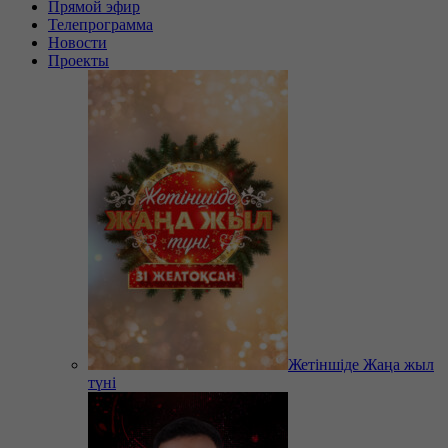
Прямой эфир
Телепрограмма
Новости
Проекты
Жетіншіде Жаңа жыл
түні