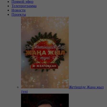
Прямой эфир
Телепрограмма
Новости
Проекты
Жетіншіде Жаңа жыл
түні