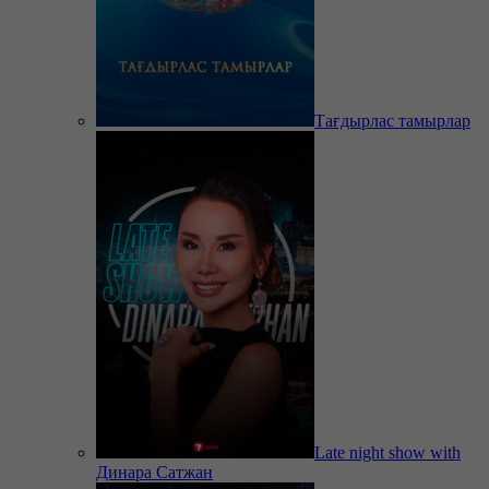
Тағдырлас тамырлар
Late night show with
Динара Сатжан