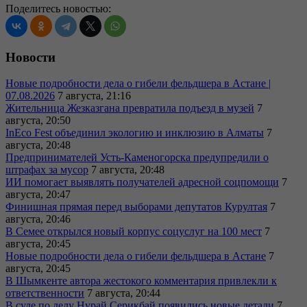
Поделитесь новостью:
Новости
Новые подробности дела о гибели фельдшера в Астане |
07.08.2026
7 августа, 21:16
Жительница Жезказгана превратила подъезд в музей
7
августа, 20:50
InEco Fest объединил экологию и инклюзию в Алматы
7
августа, 20:48
Предпринимателей Усть-Каменогорска предупредили о
штрафах за мусор
7 августа, 20:48
ИИ помогает выявлять получателей адресной соцпомощи
7
августа, 20:47
Финишная прямая перед выборами депутатов Курултая
7
августа, 20:46
В Семее открылся новый корпус соцуслуг на 100 мест
7
августа, 20:45
Новые подробности дела о гибели фельдшера в Астане
7
августа, 20:45
В Шымкенте автора жестокого комментария привлекли к
ответственности
7 августа, 20:44
В суде по делу Нурай Серикбай появились новые детали
7