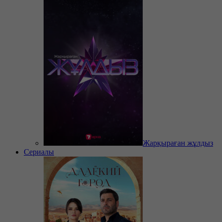
Жарқыраған жұлдыз
Сериалы