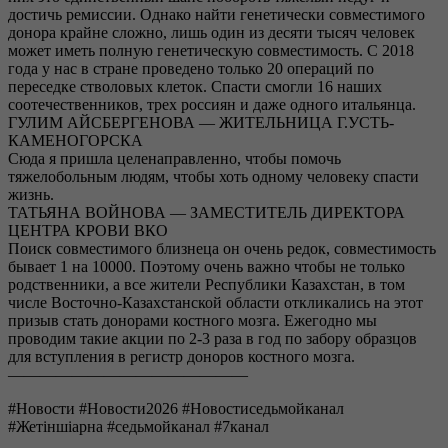
достичь ремиссии. Однако найти генетически совместимого
донора крайне сложно, лишь один из десяти тысяч человек
может иметь полную генетическую совместимость. С 2018
года у нас в стране проведено только 20 операций по
переседке стволовых клеток. Спасти смогли 16 наших
соотечественников, трех россиян и даже одного итальянца.
ГУЛИМ АЙСБЕРГЕНОВА — ЖИТЕЛЬНИЦА Г.УСТЬ-
КАМЕНОГОРСКА
Сюда я пришла целенаправленно, чтобы помочь
тяжелобольным людям, чтобы хоть одному человеку спасти
жизнь.
ТАТЬЯНА ВОЙНОВА — ЗАМЕСТИТЕЛЬ ДИРЕКТОРА
ЦЕНТРА КРОВИ ВКО
Поиск совместимого близнеца он очень редок, совместимость
бывает 1 на 10000. Поэтому очень важно чтобы не только
родственники, а все жители Республики Казахстан, в том
числе Восточно-Казахстанской области откликались на этот
призыв стать донорами костного мозга. Ежегодно мы
проводим такие акции по 2-3 раза в год по забору образцов
для вступления в регистр доноров костного мозга.
———————————————
#Новости #Новости2026 #Новостиседьмойканал
#Жетіншіарна #седьмойканал #7канал