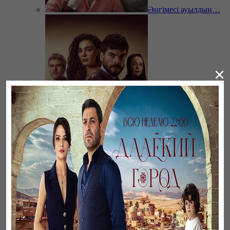
Әңгімесі ауылдың…
×
Ветреный