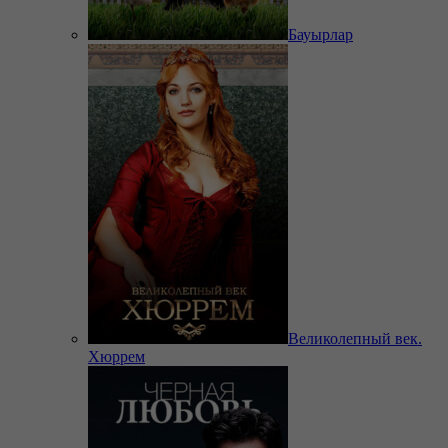
Бауырлар
Великолепный век.
Хюррем