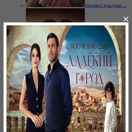
Әңгімесі ауылдың…
×
Ветреный