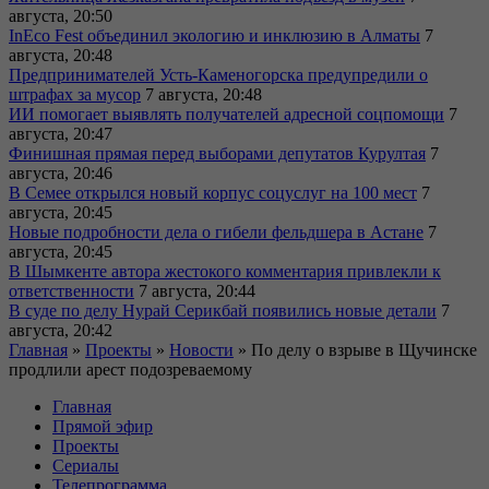
августа, 20:50
InEco Fest объединил экологию и инклюзию в Алматы
7
августа, 20:48
Предпринимателей Усть-Каменогорска предупредили о
штрафах за мусор
7 августа, 20:48
ИИ помогает выявлять получателей адресной соцпомощи
7
августа, 20:47
Финишная прямая перед выборами депутатов Курултая
7
августа, 20:46
В Семее открылся новый корпус соцуслуг на 100 мест
7
августа, 20:45
Новые подробности дела о гибели фельдшера в Астане
7
августа, 20:45
В Шымкенте автора жестокого комментария привлекли к
ответственности
7 августа, 20:44
В суде по делу Нурай Серикбай появились новые детали
7
августа, 20:42
Главная
»
Проекты
»
Новости
»
По делу о взрыве в Щучинске
продлили арест подозреваемому
Главная
Прямой эфир
Проекты
Сериалы
Телепрограмма