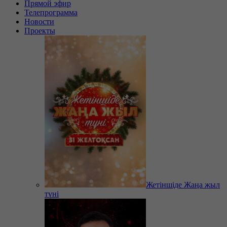
Прямой эфир
Телепрограмма
Новости
Проекты
Жетіншіде Жаңа жыл
түні