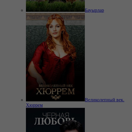
Бауырлар
Великолепный век.
Хюррем