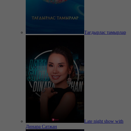
Тағдырлас тамырлар
Late night show with
Динара Сатжан