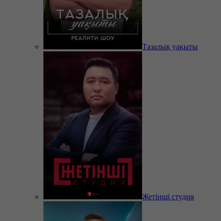
Тазалық уақыты
Жетінші студия