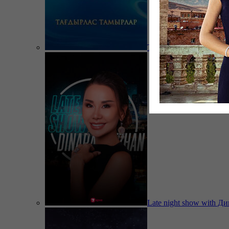
Тағдырлас тамырлар
Late night show with Д