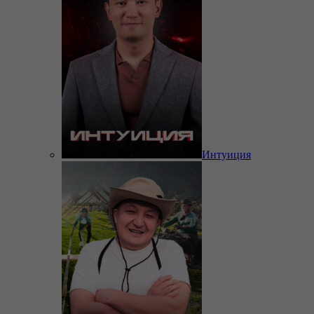
Интуиция