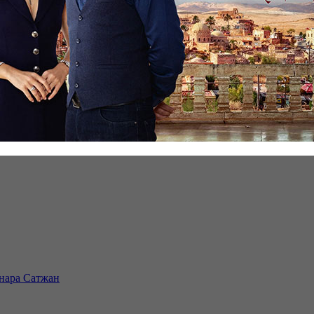
инара Сатжан