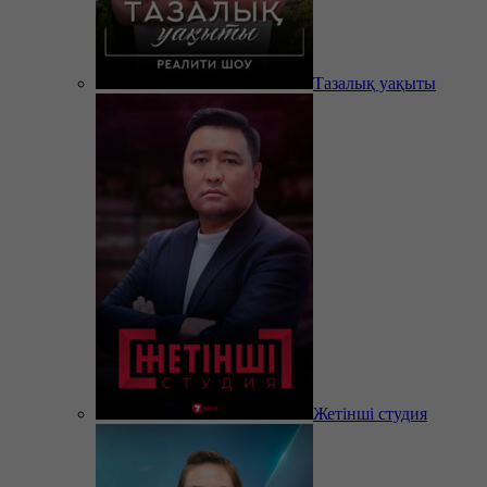
Тазалық уақыты
Жетінші студия