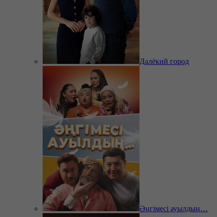
Далёкий город
Әңгімесі ауылдың…