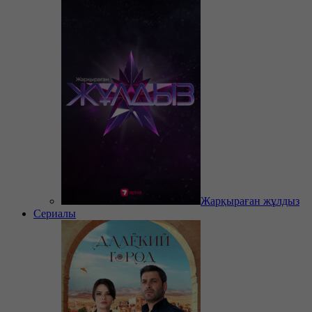
Жарқыраған жұлдыз
Сериалы