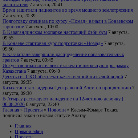
воспитателя
7 августа, 20:41
Врачи защитили пациентов во время мощного землетрясения
7 августа, 20:39
Подготовку спецназа по курсу «Номад» начали в Конаевском
гарнизоне
7 августа, 10:00
В Карагандинском зоопарке настоящий бэби-бум
7 августа,
09:55
В Конаеве стартовал курс подготовки «Номад»
7 августа,
09:50
В Казахстане завершили распределение образовательных
грантов
7 августа, 09:45
Искусственный интеллект включат в школьную программу
Казахстана
7 августа, 09:40
Десять сел СКО обеспечат качественной питьевой водой
7
августа, 09:35
Казахстан стал лидером Центральной Азии по процветанию
7
августа, 09:30
В Атырау расследуют нападение на 12-летнюю девочку |
06.08.2026
6 августа, 22:40
Главная
»
Проекты
»
Новости
»
Касым-Жомарт Токаев
подписал закон о новом статусе Алатау
Главная
Прямой эфир
Проекты