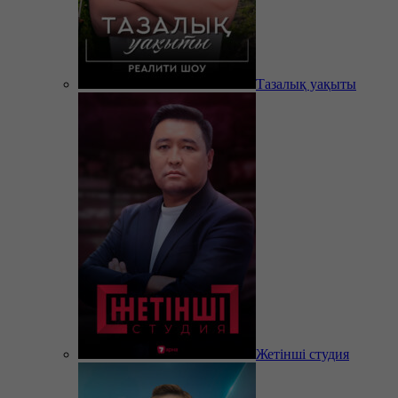
Тазалық уақыты
Жетінші студия