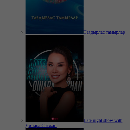
Тағдырлас тамырлар
Late night show with
Динара Сатжан