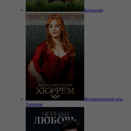
Бауырлар
Великолепный век.
Хюррем