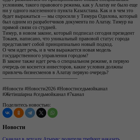
условиям, такого правового режима, как у Алатау не было еще
ни у одного населенного пункта Казахстана. Как и в чем это
будет выражаться — мы спросили у Тимура Одилова, который
был одним из разработчиков документа по Алатау. Тимур на
прямой связи со студией.
Тимур, в новом законе, который подписал сегодня президент
Токаев, написано, что уникальный правовой статус города
представляет собой принципиально новый подход.
О чем идет речь, и в чем выражается новая модель
государственного управления городом?
В законе также идет речь о специальном режиме, в первую
очередь он коснется инвесторов, какие условия должны
привлечь бизнесменов в Алатау первую очередь?
———————————————
#Новости #Новости2026 #Новостиседьмойканал
#Жетіншіарна #седьмойканал #7канал
Поделитесь новостью:
Новости
Скандал в детсаду Атырау: родители требуют наказать