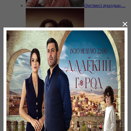
Әңгімесі ауылдың…
×
Ветреный