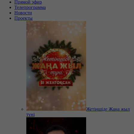
Прямой эфир
Телепрограмма
Новости
Проекты
Жетіншіде Жаңа жыл
түні