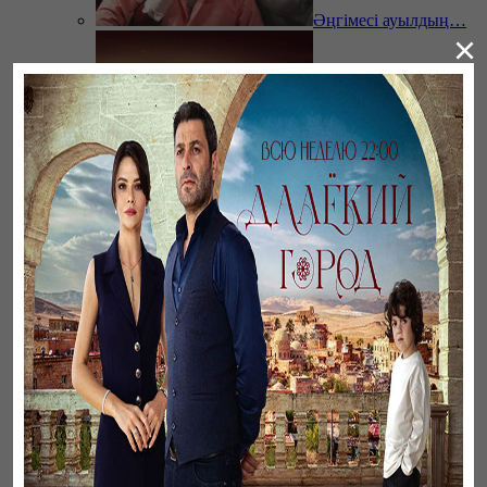
Әңгімесі ауылдың…
×
Ветреный