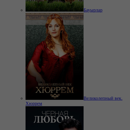
Бауырлар
Великолепный век.
Хюррем