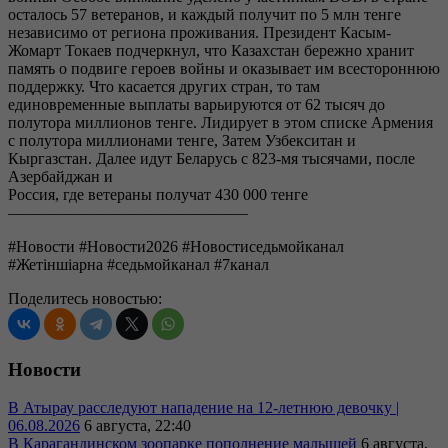
осталось 57 ветеранов, и каждый получит по 5 млн тенге
независимо от региона проживания. Президент Касым-
Жомарт Токаев подчеркнул, что Казахстан бережно хранит
память о подвиге героев войны и оказывает им всестороннюю
поддержку. Что касается других стран, то там
единовременные выплаты варьируются от 62 тысяч до
полутора миллионов тенге. Лидирует в этом списке Армения
с полутора миллионами тенге, Затем Узбекситан и
Кыргазстан. Далее идут Беларусь с 823-мя тысячами, после
Азербайджан и
Россия, где ветераны получат 430 000 тенге
———————————————
#Новости #Новости2026 #Новостиседьмойканал
#Жетіншіарна #седьмойканал #7канал
Поделитесь новостью:
Новости
В Атырау расследуют нападение на 12-летнюю девочку |
06.08.2026
6 августа, 22:40
В Карагандинском зоопарке пополнение малышей
6 августа,