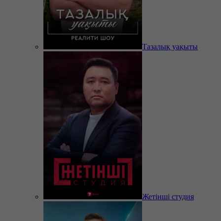
Тазалық уақыты
Жетінші студия