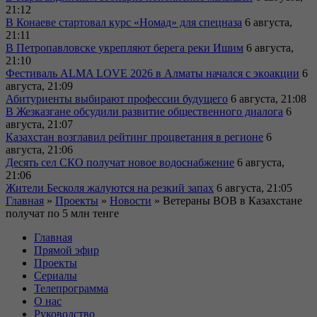
21:12
В Конаеве стартовал курс «Номад» для спецназа
6 августа,
21:11
В Петропавловске укрепляют берега реки Ишим
6 августа,
21:10
Фестиваль ALMA LOVE 2026 в Алматы начался с экoакции
6
августа, 21:09
Абитуриенты выбирают профессии будущего
6 августа, 21:08
В Жезказгане обсудили развитие общественного диалога
6
августа, 21:07
Казахстан возглавил рейтинг процветания в регионе
6
августа, 21:06
Десять сел СКО получат новое водоснабжение
6 августа,
21:06
Жители Бесколя жалуются на резкий запах
6 августа, 21:05
Главная
»
Проекты
»
Новости
»
Ветераны ВОВ в Казахстане
получат по 5 млн тенге
Главная
Прямой эфир
Проекты
Сериалы
Телепрограмма
О нас
Руководство