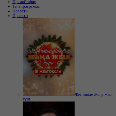
Прямой эфир
Телепрограмма
Новости
Проекты
Жетіншіде Жаңа жыл
түні