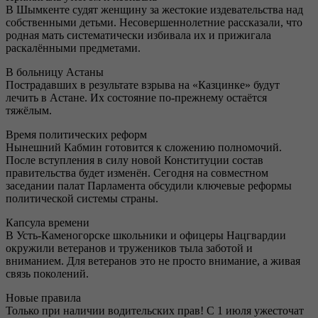
В Шымкенте судят женщину за жестокие издевательства над
собственными детьми. Несовершеннолетние рассказали, что
родная мать систематически избивала их и прижигала
раскалёнными предметами.
В больницу Астаны
Пострадавших в результате взрыва на «Казцинке» будут
лечить в Астане. Их состояние по-прежнему остаётся
тяжёлым.
Время политических реформ
Нынешний Кабмин готовится к сложению полномочий.
После вступления в силу новой Конституции состав
правительства будет изменён. Сегодня на совместном
заседании палат Парламента обсудили ключевые реформы
политической системы страны.
Капсула времени
В Усть-Каменогорске школьники и офицеры Нацгвардии
окружили ветеранов и тружеников тыла заботой и
вниманием. Для ветеранов это не просто внимание, а живая
связь поколений.
Новые правила
Только при наличии водительских прав! С 1 июля ужесточат