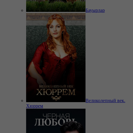
Бауырлар
Великолепный век.
Хюррем