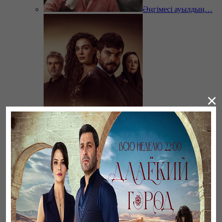
Әңгімесі ауылдың…
×
Ветреный