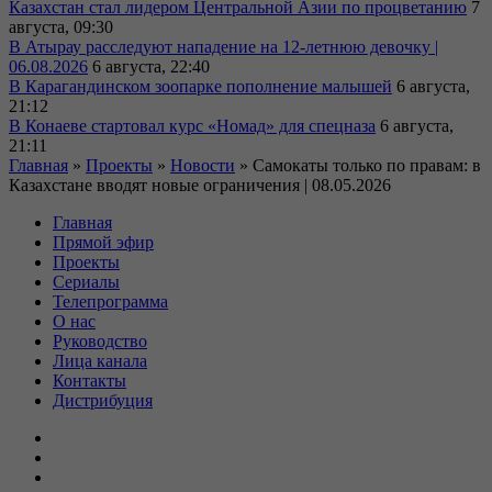
Казахстан стал лидером Центральной Азии по процветанию
7
августа, 09:30
В Атырау расследуют нападение на 12-летнюю девочку |
06.08.2026
6 августа, 22:40
В Карагандинском зоопарке пополнение малышей
6 августа,
21:12
В Конаеве стартовал курс «Номад» для спецназа
6 августа,
21:11
Главная
»
Проекты
»
Новости
»
Самокаты только по правам: в
Казахстане вводят новые ограничения | 08.05.2026
Главная
Прямой эфир
Проекты
Сериалы
Телепрограмма
О нас
Руководство
Лица канала
Контакты
Дистрибуция