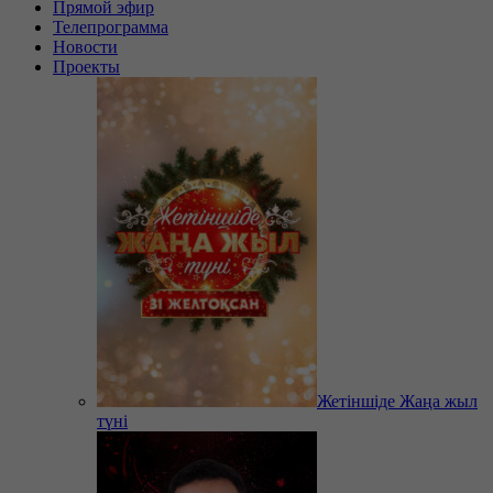
Прямой эфир
Телепрограмма
Новости
Проекты
Жетіншіде Жаңа жыл
түні