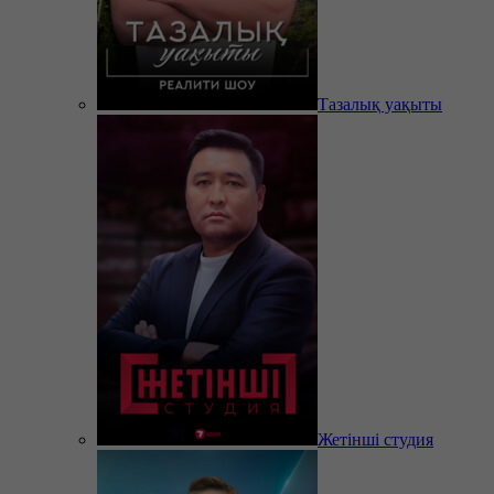
Тазалық уақыты
Жетінші студия