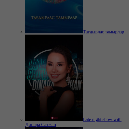
Тағдырлас тамырлар
Late night show with
Динара Сатжан