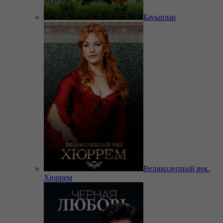
Бауырлар
Великолепный век.
Хюррем