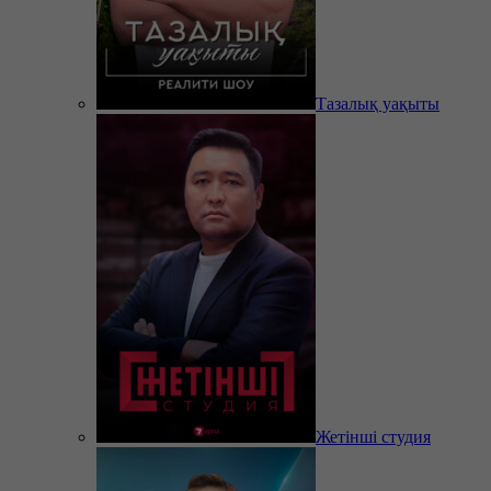
Тазалық уақыты
Жетінші студия