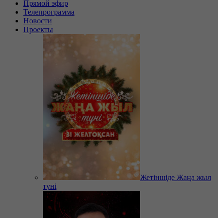
Прямой эфир
Телепрограмма
Новости
Проекты
Жетіншіде Жаңа жыл
түні