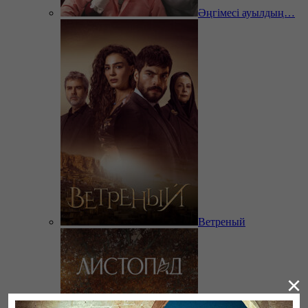
Әңгімесі ауылдың…
Ветреный
×