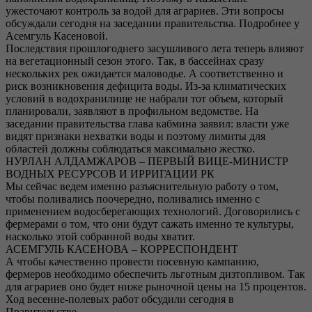
ужесточают контроль за водой для аграриев. Эти вопросы
обсуждали сегодня на заседании правительства. Подробнее у
Асемгуль Касеновой.
Последствия прошлогоднего засушливого лета теперь влияют
на вегетационный сезон этого. Так, в бассейнах сразу
нескольких рек ожидается маловодье. А соответственно и
риск возникновения дефицита воды. Из-за климатических
условий в водохранилище не набрали тот объем, который
планировали, заявляют в профильном ведомстве. На
заседании правительства глава кабмина заявил: власти уже
видят признаки нехватки воды и поэтому лимиты для
областей должны соблюдаться максимально жестко.
НУРЛАН АЛДАМЖАРОВ – ПЕРВЫЙ ВИЦЕ-МИНИСТР
ВОДНЫХ РЕСУРСОВ И ИРРИГАЦИИ РК
Мы сейчас ведем именно разъяснительную работу о том,
чтобы поливались поочередно, поливались именно с
применением водосберегающих технологий. Договорились с
фермерами о том, что они будут сажать именно те культуры,
насколько этой собранной воды хватит.
АСЕМГУЛЬ КАСЕНОВА – КОРРЕСПОНДЕНТ
А чтобы качественно провести посевную кампанию,
фермеров необходимо обеспечить льготным дизтопливом. Так
для аграриев оно будет ниже рыночной цены на 15 процентов.
Ход весенне-полевых работ обсудили сегодня в
Правительстве.