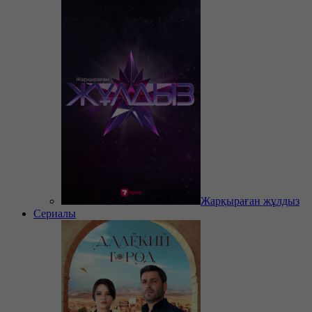
Жарқыраған жұлдыз
Сериалы