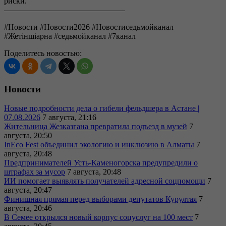
риски.
———————————————
#Новости #Новости2026 #Новостиседьмойканал
#Жетіншіарна #седьмойканал #7канал
Поделитесь новостью:
Новости
Новые подробности дела о гибели фельдшера в Астане |
07.08.2026
7 августа, 21:16
Жительница Жезказгана превратила подъезд в музей
7
августа, 20:50
InEco Fest объединил экологию и инклюзию в Алматы
7
августа, 20:48
Предпринимателей Усть-Каменогорска предупредили о
штрафах за мусор
7 августа, 20:48
ИИ помогает выявлять получателей адресной соцпомощи
7
августа, 20:47
Финишная прямая перед выборами депутатов Курултая
7
августа, 20:46
В Семее открылся новый корпус соцуслуг на 100 мест
7