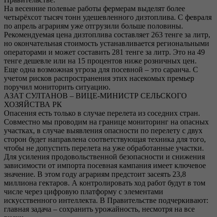
На весенние полевые работы фермерам выделят более
четырёхсот тысяч тонн удешевленного дизтоплива. С февраля
по апрель аграриям уже отгрузили больше половины.
Рекомендуемая цена дизтоплива составляет 263 тенге за литр,
но окончательная стоимость устанавливается региональными
операторами и может составить 281 тенге за литр. Это на 49
тенге дешевле или на 15 процентов ниже розничных цен.
Еще одна возможная угроза для посевной – это саранча. С
учетом рисков распространения этих насекомых премьер
поручил мониторить ситуацию.
АЗАТ СУЛТАНОВ – ВИЦЕ-МИНИСТР СЕЛЬСКОГО
ХОЗЯЙСТВА РК
Опасения есть только в случае перелета из соседних стран.
Совместно мы проводим на границе мониторинг на опасных
участках, в случае выявления опасности по перелету с двух
сторон будет направлена соответствующая техника для того,
чтобы не допустить перелета на уже обработанные участки.
Для усиления продовольственной безопасности и снижения
зависимости от импорта посевная кампания имеет ключевое
значение. В этом году аграриям предстоит засеять 23,8
миллиона гектаров. А контролировать ход работ будут в том
числе через цифровую платформу с элементами
искусственного интеллекта. В Правительстве подчеркивают:
главная задача – сохранить урожайность, несмотря на все