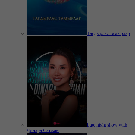
Тағдырлас тамырлар
Late night show with
Динара Сатжан