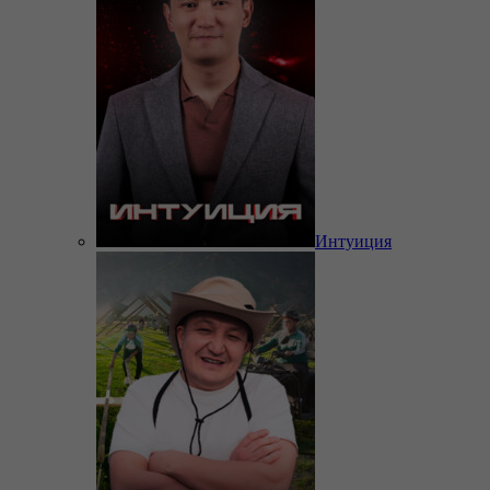
Интуиция