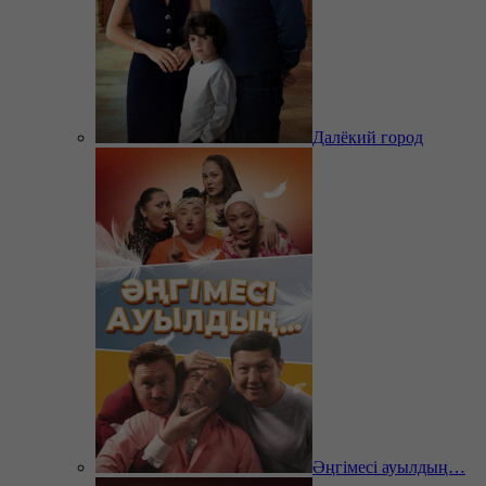
Далёкий город
Әңгімесі ауылдың…