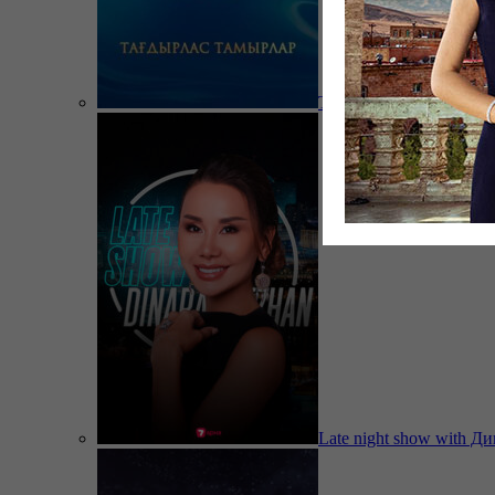
Тағдырлас тамырлар
Late night show with Д