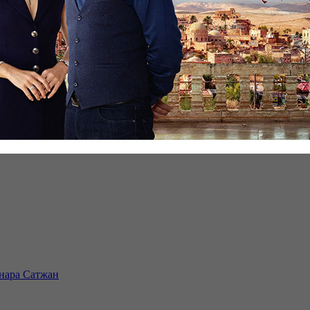
инара Сатжан