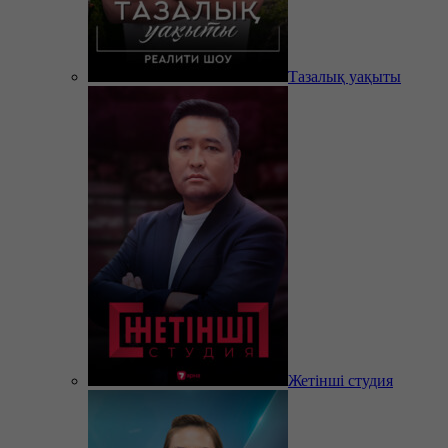
Тазалық уақыты
Жетінші студия