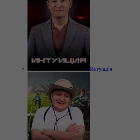
Интуиция