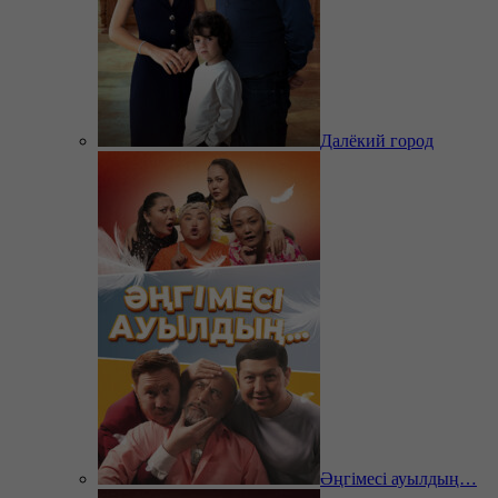
Далёкий город
Әңгімесі ауылдың…