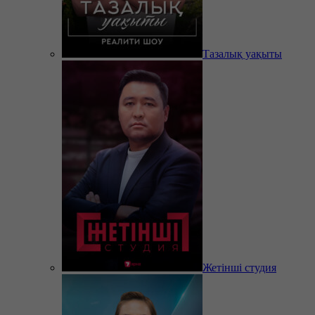
Тазалық уақыты
Жетінші студия