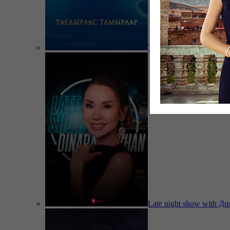
Тағдырлас тамырлар
Late night show with Д