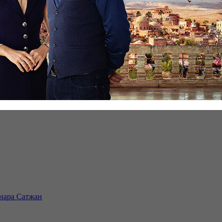
инара Сатжан