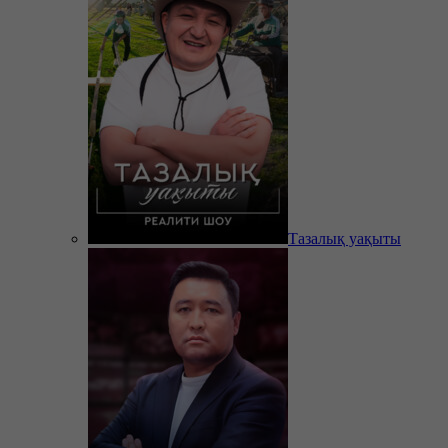
Тазалық уақыты