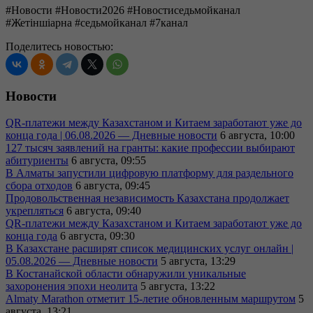
#Новости #Новости2026 #Новостиседьмойканал
#Жетіншіарна #седьмойканал #7канал
Поделитесь новостью:
Новости
QR-платежи между Казахстаном и Китаем заработают уже до
конца года | 06.08.2026 — Дневные новости
6 августа, 10:00
127 тысяч заявлений на гранты: какие профессии выбирают
абитуриенты
6 августа, 09:55
В Алматы запустили цифровую платформу для раздельного
сбора отходов
6 августа, 09:45
Продовольственная независимость Казахстана продолжает
укрепляться
6 августа, 09:40
QR-платежи между Казахстаном и Китаем заработают уже до
конца года
6 августа, 09:30
В Казахстане расширят список медицинских услуг онлайн |
05.08.2026 — Дневные новости
5 августа, 13:29
В Костанайской области обнаружили уникальные
захоронения эпохи неолита
5 августа, 13:22
Almaty Marathon отметит 15-летие обновленным маршрутом
5
августа, 13:21