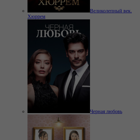
Великолепный век.
Хюррем
Черная любовь