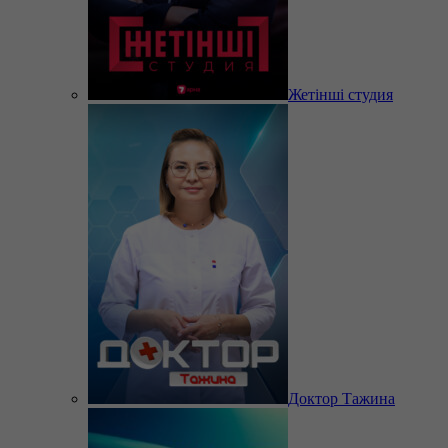
Жетінші студия
Доктор Тажина