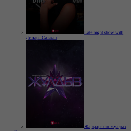
Late night show with
Динара Сатжан
Жарқыраған жұлдыз