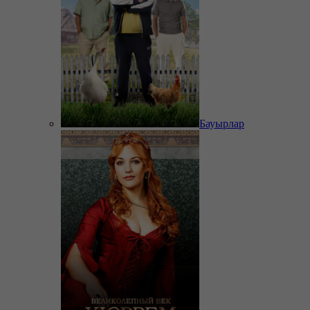
Бауырлар