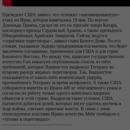
Президент США заявил, что отложил «запланированную»
атаку на Иран, которая намечалась 19 мая. По версии
Дональда Трампа, сделал он это по просьбе эмира Катара,
наследного принца Саудовской Аравии, а также президента
Объединённых Арабских Эмиратов. Сейчас ведутся
«серьёзные переговоры», заявил глава Белого Дома. По его
словам, указанные лидеры придерживаются мнения, что будет
заключено соглашение, приемлемое для США и для стран
Ближнего Востока. Но между тем, иранское государственное
агентство Fars накануне опубликовало список из пяти
требований, которые Вашингтон выдвинул Тегерану ко
второму раунду мирных переговоров. Так, Вашингтон
отказывается от каких-либо компенсаций ущерба,
причинённого Тегерану за время конфликта. А также США
собираются вывезти из Ирана 400 кг обогащенного урана и
согласны на работу только одного комплекса ядерных
объектов в этой стране. Выдвигая такие условия, США
пытаются добиться целей, которых им не удалось достичь в
ходе войны, считают иранские власти. В связи с этим
спонсируемое властями Ирана агентство Mehr сообщило о
«тупике в переговорах».
———————————————