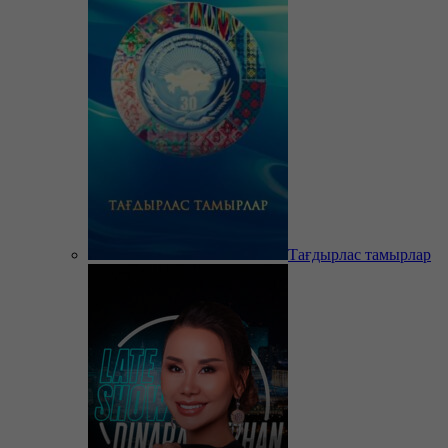
Тағдырлас тамырлар