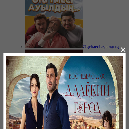
×
Әңгімесі ауылдың…