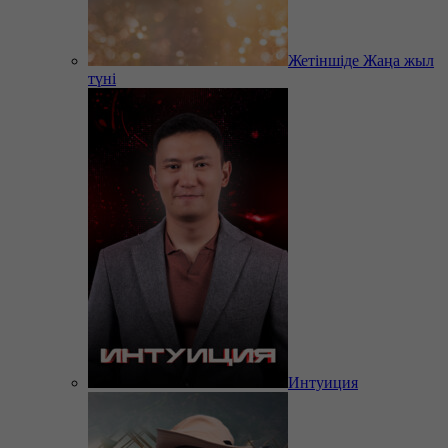
Жетіншіде Жаңа жыл
түні
Интуиция