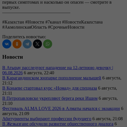
первых симптомах и насколько он опасен — смотрите в
выпуске.
———————————————
#Казахстан #Новости #7канал #НовостиКазахстана
#АкмолинскаяОбласть #СрочныеНовости
Поделитесь новостью:
Новости
В Атырау расследуют нападение на 12-летнюю девочку |
06.08.2026
6 августа, 22:40
В Карагандинском зоопарке пополнение малышей
6 августа,
21:12
В Конаеве стартовал курс «Номад» для спецназа
6 августа,
21:11
В Петропавловске укрепляют берега реки Ишим
6 августа,
21:10
Фестиваль ALMA LOVE 2026 в Алматы начался с экoакции
6
августа, 21:09
Абитуриенты выбирают профессии будущего
6 августа, 21:08
В Жезказгане обсудили развитие общественного диалога
6