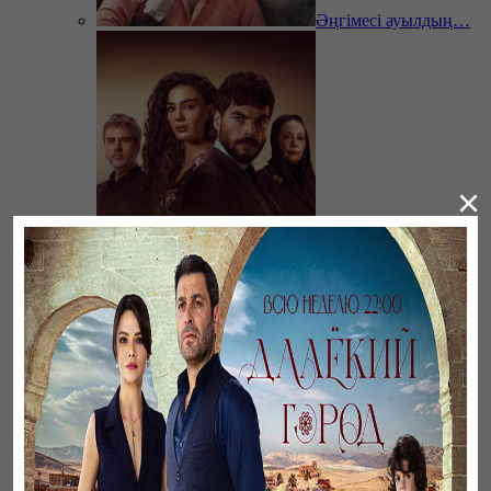
Әңгімесі ауылдың…
×
Ветреный