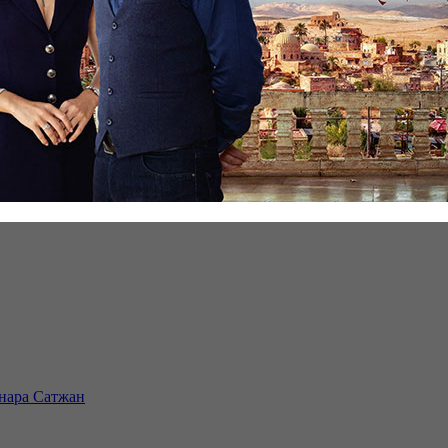
инара Сатжан