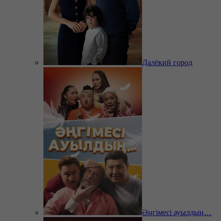
Далёкий город
Әңгімесі ауылдың…