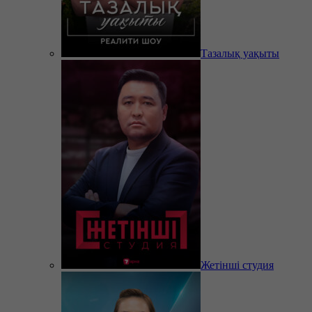
Тазалық уақыты
Жетінші студия