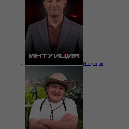
Интуиция