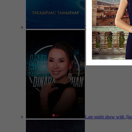
Тағдырлас тамырлар
Late night show with Д