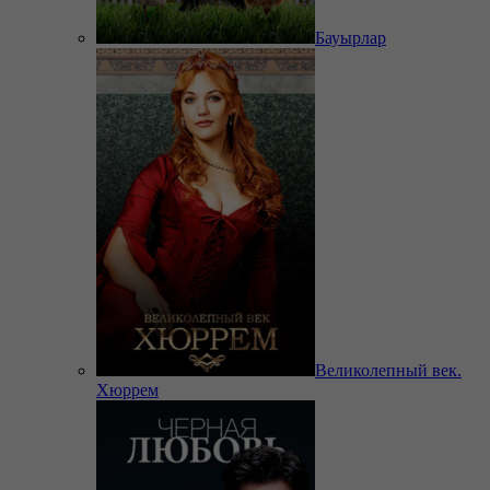
Бауырлар
Великолепный век.
Хюррем