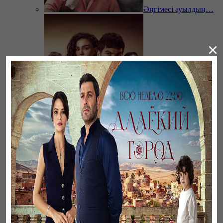
Әңгімесі ауылдың…
×
Ветреный