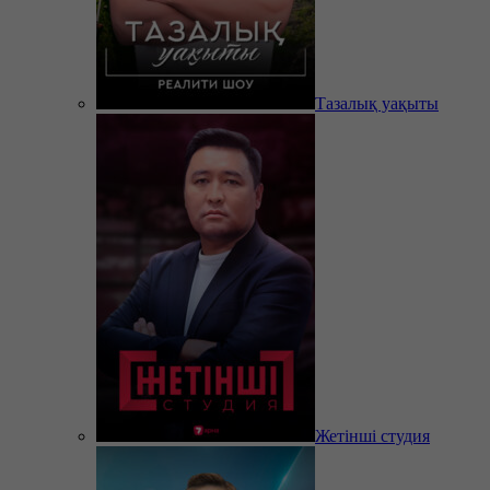
Тазалық уақыты
Жетінші студия