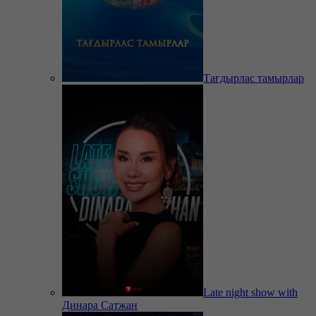
Тағдырлас тамырлар
Late night show with
Динара Сатжан