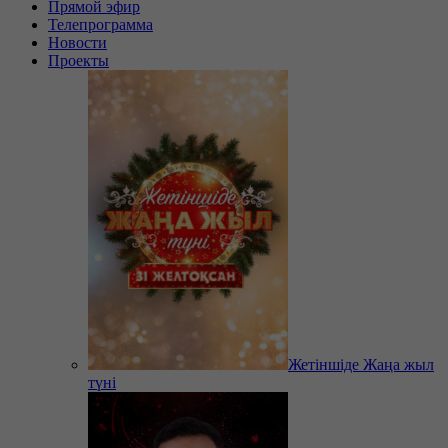
Прямой эфир
Телепрограмма
Новости
Проекты
Жетіншіде Жаңа жыл
түні