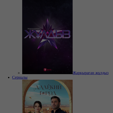
Жарқыраған жұлдыз
Сериалы