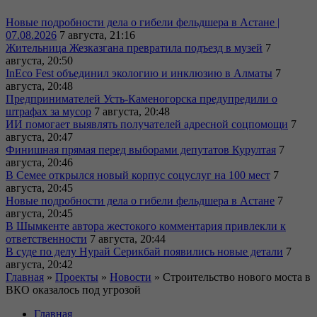
Новые подробности дела о гибели фельдшера в Астане |
07.08.2026
7 августа, 21:16
Жительница Жезказгана превратила подъезд в музей
7
августа, 20:50
InEco Fest объединил экологию и инклюзию в Алматы
7
августа, 20:48
Предпринимателей Усть-Каменогорска предупредили о
штрафах за мусор
7 августа, 20:48
ИИ помогает выявлять получателей адресной соцпомощи
7
августа, 20:47
Финишная прямая перед выборами депутатов Курултая
7
августа, 20:46
В Семее открылся новый корпус соцуслуг на 100 мест
7
августа, 20:45
Новые подробности дела о гибели фельдшера в Астане
7
августа, 20:45
В Шымкенте автора жестокого комментария привлекли к
ответственности
7 августа, 20:44
В суде по делу Нурай Серикбай появились новые детали
7
августа, 20:42
Главная
»
Проекты
»
Новости
»
Строительство нового моста в
ВКО оказалось под угрозой
Главная