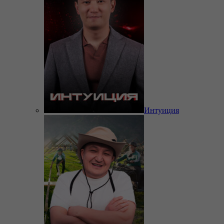
Интуиция