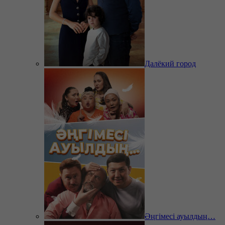
Далёкий город
Әңгімесі ауылдың…