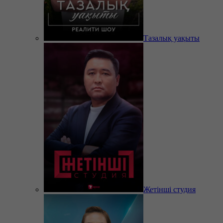
Тазалық уақыты
Жетінші студия