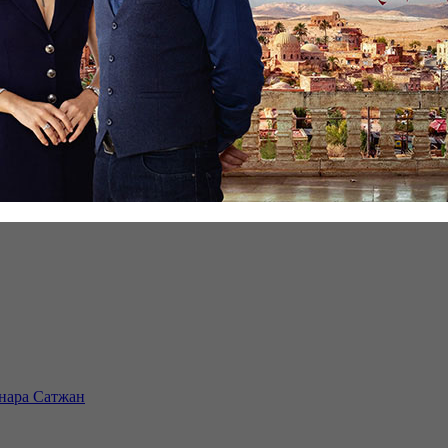
инара Сатжан