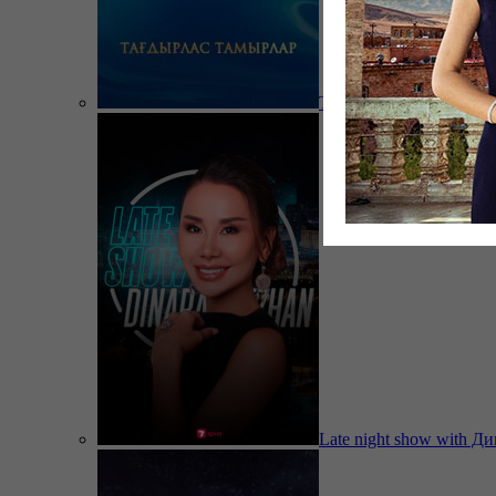
Тағдырлас тамырлар
Late night show with Д